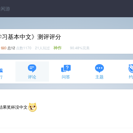
闲游
学习基本中文》测评评分
神作
铜0
总12
点数1170 21人玩过
90.48%完美
行
评论
问答
主题
结果奖杯没中文