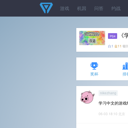
游戏
机因
问答
约战
《
PS4
白1
金11
银0
奖杯
排
nikezhang
学习中文的游戏
06-03 18:10
北京