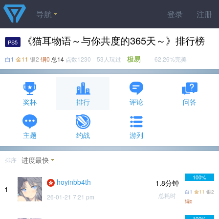
导航
登录
注册
《猫耳物语～与你共度的365天～》排行榜
PS5
极易
白1
金11
银2
铜0
总14
点数1230 53人玩过
62.26%完美
奖杯
排行
评论
问答
主题
约战
游列
进度最快
排序
100%
hoyinbb4th
1.8分钟
1
白1
金11
银2
总耗时
26-01-21 7:21 pm
铜0
100%