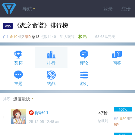
导航
登录
注册
《恋之食谱》排行榜
PS5
极易
白1
金10
银2
铜0
总13
点数1140 51人玩过
68.63%完美
奖杯
排行
评论
问答
主题
约战
游列
进度最快
排序
100%
jlyqe11
47秒
1
白1
金10
银2
总耗时
25-12-05 12:48 am
铜0
100%