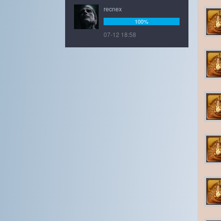
recnex
100%
07-12 18:58