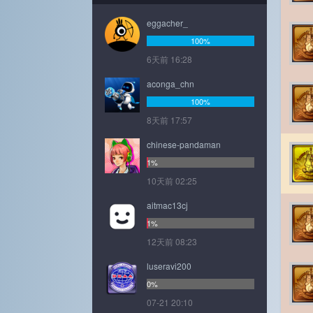
eggacher_
100%
6天前 16:28
aconga_chn
100%
8天前 17:57
chinese-pandaman
1%
10天前 02:25
aitmac13cj
1%
12天前 08:23
luseravi200
0%
07-21 20:10