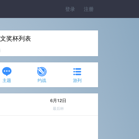
登录
注册
中文奖杯列表
美
主题
约战
游列
6月12日
最后杯