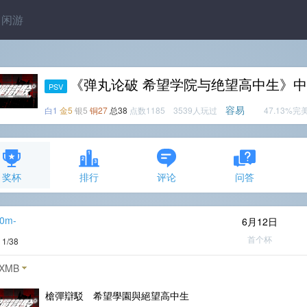
闲游
《弹丸论破 希望学院与绝望高中生》
PSV
容易
白1
金5
银5
铜27
总38
点数1185 3539人玩过
47.13%完
奖杯
排行
评论
问答
90m-
6月12日
首个杯
度
1/38
XMB
槍彈辯駁 希望學園與絕望高中生