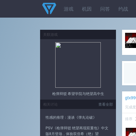
游戏
机因
问答
约战
关联游戏
枪弹辩驳 希望学院与绝望高中生
gtx9
相关讨论
查看全部
完成
性感的推理：漫谈《弹丸论破》
排序
PSV《枪弹辩驳 绝望再现双重包》中文
版8月登场，体验双倍希（绝）望