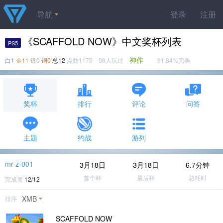
导航
登录
注册
《SCAFFOLD NOW》中文奖杯列表
PS5
神作
白1
金11
银0
铜0
总12
点数1170 98人玩过
91.84%完美
奖杯
排行
评论
问答
主题
约战
游列
mr-z-001
3月18日
3月18日
6.7分钟
首个杯
最后杯
总耗时
完成度
12/12
XMB
排序
SCAFFOLD NOW