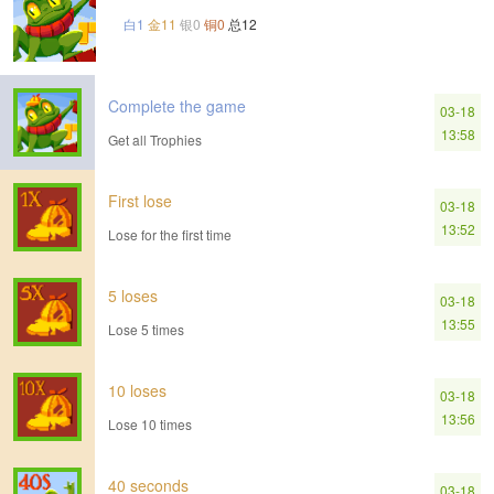
白1
金11
银0
铜0
总12
Complete the game
03-18
13:58
Get all Trophies
First lose
03-18
13:52
Lose for the first time
5 loses
03-18
13:55
Lose 5 times
10 loses
03-18
13:56
Lose 10 times
40 seconds
03-18