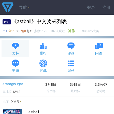
导航
登录
注册
《astball》中文奖杯列表
PS5
神作
白1
金11
银0
铜0
总12
点数1170 187人玩过
93.05%完美
奖杯
排行
评论
问答
主题
约战
游列
araragisugar
3月8日
3月8日
2.3分钟
首个杯
最后杯
总耗时
完成度
12/12
XMB
排序
astball