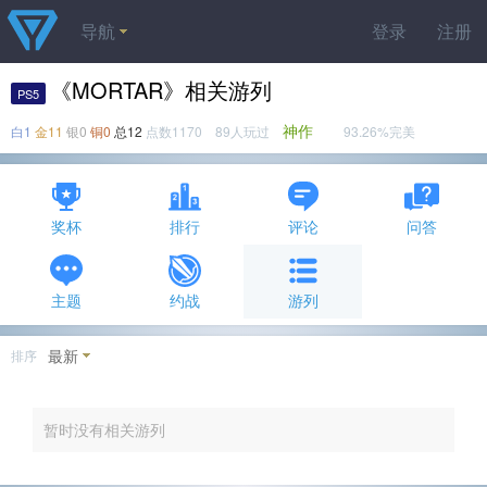
导航
登录
注册
《MORTAR》相关游列
PS5
神作
白1
金11
银0
铜0
总12
点数1170 89人玩过
93.26%完美
奖杯
排行
评论
问答
主题
约战
游列
最新
排序
暂时没有相关游列