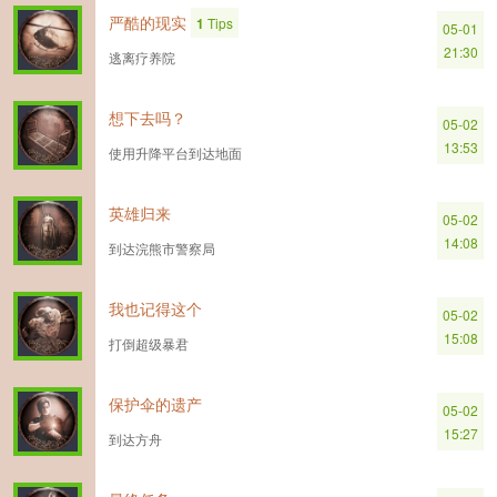
严酷的现实
1
Tips
05-01
21:30
逃离疗养院
想下去吗？
05-02
13:53
使用升降平台到达地面
英雄归来
05-02
14:08
到达浣熊市警察局
我也记得这个
05-02
15:08
打倒超级暴君
保护伞的遗产
05-02
15:27
到达方舟