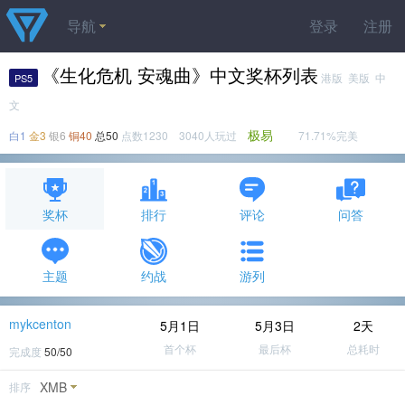
导航
登录
注册
《生化危机 安魂曲》中文奖杯列表
港版 美版 中
PS5
文
极易
白1
金3
银6
铜40
总50
点数1230 3040人玩过
71.71%完美
奖杯
排行
评论
问答
主题
约战
游列
mykcenton
5月1日
5月3日
2天
首个杯
最后杯
总耗时
完成度
50/50
XMB
排序