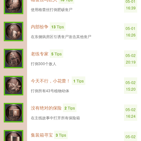
05-01
16:39
使用格蕾丝打倒肥硕丧尸
内部纷争
13
Tips
05-01
16:26
在东侧病房区引诱丧尸攻击其他丧尸
老练专家
5
Tips
05-02
20:19
打倒300个敌人
今天不行，小花蕾！
1
Tips
05-02
15:20
打倒所有43号植物幼体
没有绝对的保险
2
Tips
05-02
16:24
在主线故事中打开所有保险箱
集装箱寻宝
3
Tips
05-02