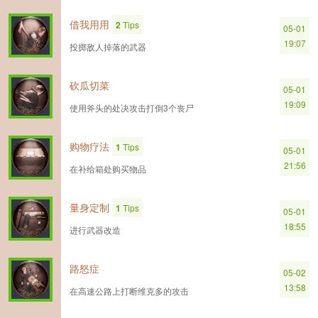
借我用用
2
Tips
05-01
19:07
投掷敌人掉落的武器
砍瓜切菜
05-01
19:09
使用斧头的处决攻击打倒3个丧尸
购物疗法
1
Tips
05-01
21:56
在补给箱处购买物品
量身定制
1
Tips
05-01
18:55
进行武器改造
路怒症
05-02
13:58
在高速公路上打断维克多的攻击