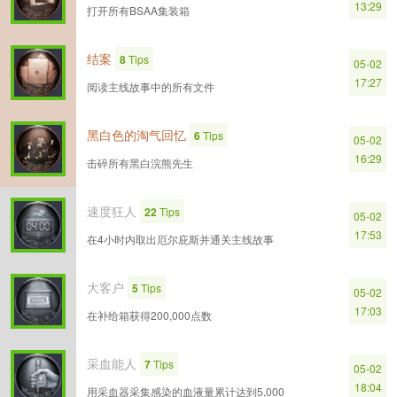
13:29
打开所有BSAA集装箱
结案
8
Tips
05-02
17:27
阅读主线故事中的所有文件
黑白色的淘气回忆
6
Tips
05-02
16:29
击碎所有黑白浣熊先生
速度狂人
22
Tips
05-02
17:53
在4小时内取出厄尔庇斯并通关主线故事
大客户
5
Tips
05-02
17:03
在补给箱获得200,000点数
采血能人
7
Tips
05-02
18:04
用采血器采集感染的血液量累计达到5,000