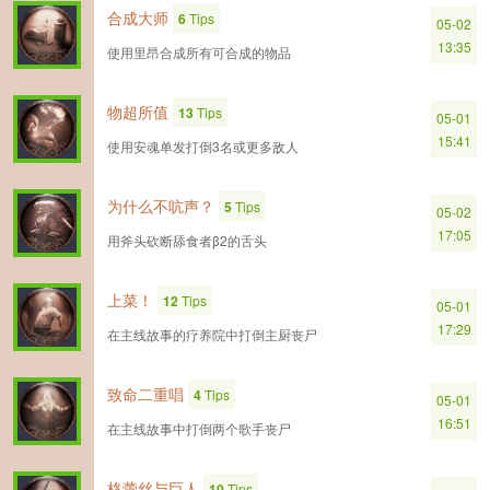
合成大师
6
Tips
05-02
13:35
使用里昂合成所有可合成的物品
物超所值
13
Tips
05-01
15:41
使用安魂单发打倒3名或更多敌人
为什么不吭声？
5
Tips
05-02
17:05
用斧头砍断舔食者β2的舌头
上菜！
12
Tips
05-01
17:29
在主线故事的疗养院中打倒主厨丧尸
致命二重唱
4
Tips
05-01
16:51
在主线故事中打倒两个歌手丧尸
格蕾丝与巨人
10
Tips