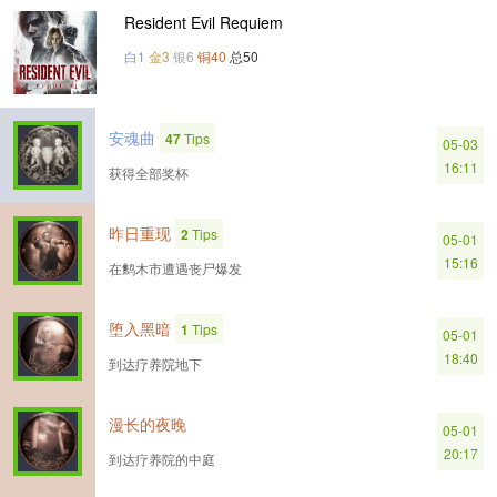
Resident Evil Requiem
白1
金3
银6
铜40
总50
安魂曲
47
Tips
05-03
16:11
获得全部奖杯
昨日重现
2
Tips
05-01
15:16
在鹪木市遭遇丧尸爆发
堕入黑暗
1
Tips
05-01
18:40
到达疗养院地下
漫长的夜晚
05-01
20:17
到达疗养院的中庭