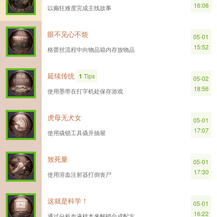
16:06
以癫狂难度完成主线故事
眼不见心不烦
05-01
15:52
格蕾丝流程中向物品箱内存放物品
延续传统
1
Tips
05-02
18:56
使用墨带在打字机处保存游戏
虎母无犬女
05-01
17:07
使用撬锁工具撬开抽屉
致死量
05-01
17:30
使用溶血注射器打倒丧尸
这就是科学！
05-01
16:22
通过分析血液样本来解锁合成配方