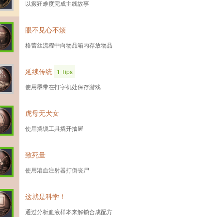
以癫狂难度完成主线故事
眼不见心不烦
格蕾丝流程中向物品箱内存放物品
延续传统
1
Tips
使用墨带在打字机处保存游戏
虎母无犬女
使用撬锁工具撬开抽屉
致死量
使用溶血注射器打倒丧尸
这就是科学！
通过分析血液样本来解锁合成配方