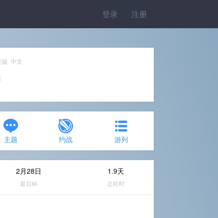
登录
注册
美版 中文
美
主题
约战
游列
2月28日
1.9天
最后杯
总耗时