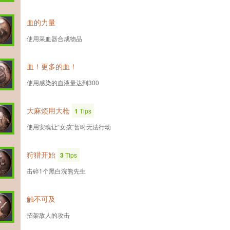
血的力量
使用采血器合成物品
血！更多的血！
使用感染的血液量达到300
大麻烦用大枪
1
Tips
使用安魂让“女孩”暂时无法行动
狩猎开始
3
Tips
击碎1个黑白浣熊先生
触不可及
招架敌人的攻击