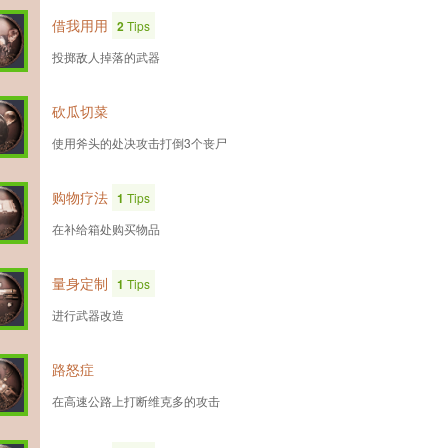
借我用用
2
Tips
投掷敌人掉落的武器
砍瓜切菜
使用斧头的处决攻击打倒3个丧尸
购物疗法
1
Tips
在补给箱处购买物品
量身定制
1
Tips
进行武器改造
路怒症
在高速公路上打断维克多的攻击