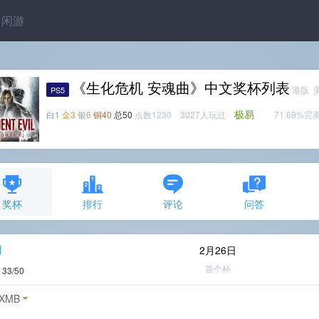
闲游
《生化危机 安魂曲》中文奖杯列表
港版 
PS5
极易
白1
金3
银6
铜40
总50
点数1230 3027人玩过
71.69%完
奖杯
排行
评论
问答
j
2月26日
首个杯
度
33/50
XMB