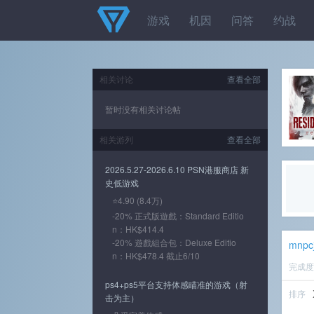
游戏
机因
问答
约战
相关讨论
查看全部
暂时没有相关讨论帖
相关游列
查看全部
2026.5.27-2026.6.10 PSN港服商店 新
史低游戏
⭐4.90 (8.4万)
-20% 正式版遊戲：Standard Editio
n：HK$414.4
-20% 遊戲組合包：Deluxe Editio
mnpc
n：HK$478.4 截止6/10
完成
ps4+ps5平台支持体感瞄准的游戏（射
排序
击为主）