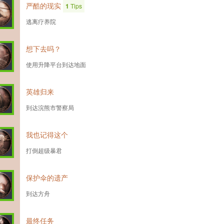
严酷的现实
1
Tips
逃离疗养院
想下去吗？
使用升降平台到达地面
英雄归来
到达浣熊市警察局
我也记得这个
打倒超级暴君
保护伞的遗产
到达方舟
最终任务