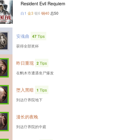
Resident Evil Requiem
白1
金3
银6
铜40
总50
安魂曲
47
Tips
获得全部奖杯
昨日重现
2
Tips
在鹪木市遭遇丧尸爆发
堕入黑暗
1
Tips
到达疗养院地下
漫长的夜晚
到达疗养院的中庭