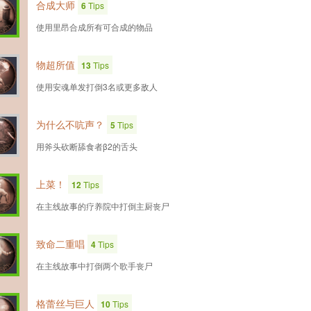
合成大师
6
Tips
使用里昂合成所有可合成的物品
物超所值
13
Tips
使用安魂单发打倒3名或更多敌人
为什么不吭声？
5
Tips
用斧头砍断舔食者β2的舌头
上菜！
12
Tips
在主线故事的疗养院中打倒主厨丧尸
致命二重唱
4
Tips
在主线故事中打倒两个歌手丧尸
格蕾丝与巨人
10
Tips