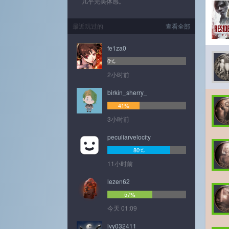
几乎完美体感。
最近玩过的
查看全部
fe1za0
0%
2小时前
birkin_sherry_
41%
3小时前
peculiarvelocity
80%
11小时前
lezen62
57%
今天 01:09
lvy032411