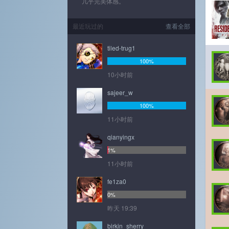
几乎完美体感。
最近玩过的
查看全部
tiled-trug1
100%
10小时前
sajeer_w
100%
11小时前
qianyingx
1%
11小时前
fe1za0
0%
昨天 19:39
birkin_sherry_