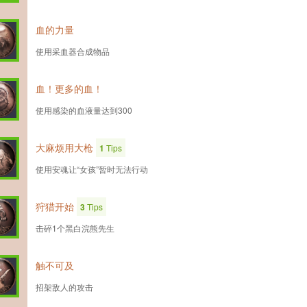
血的力量
使用采血器合成物品
血！更多的血！
使用感染的血液量达到300
大麻烦用大枪
1
Tips
使用安魂让“女孩”暂时无法行动
狩猎开始
3
Tips
击碎1个黑白浣熊先生
触不可及
招架敌人的攻击