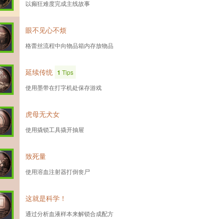
以癫狂难度完成主线故事
眼不见心不烦
格蕾丝流程中向物品箱内存放物品
延续传统
1
Tips
使用墨带在打字机处保存游戏
虎母无犬女
使用撬锁工具撬开抽屉
致死量
使用溶血注射器打倒丧尸
这就是科学！
通过分析血液样本来解锁合成配方