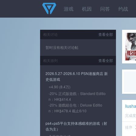
游戏
机因
问答
约战
相关讨论
查看全部
暂时没有相关讨论帖
相关游列
查看全部
2026.5.27-2026.6.10 PSN港服商店 新
史低游戏
⭐4.90 (8.4万)
-20% 正式版遊戲：Standard Editio
n：HK$414.4
-20% 遊戲組合包：Deluxe Editio
liush
n：HK$478.4 截止6/10
完成
ps4+ps5平台支持体感瞄准的游戏（射
排序
击为主）