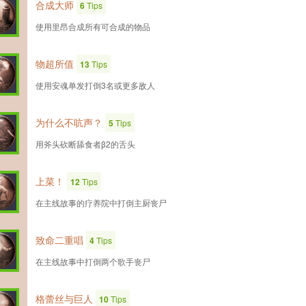
合成大师
6
Tips
使用里昂合成所有可合成的物品
物超所值
13
Tips
使用安魂单发打倒3名或更多敌人
为什么不吭声？
5
Tips
用斧头砍断舔食者β2的舌头
上菜！
12
Tips
在主线故事的疗养院中打倒主厨丧尸
致命二重唱
4
Tips
在主线故事中打倒两个歌手丧尸
格蕾丝与巨人
10
Tips