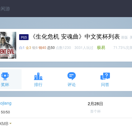
闲游
《生化危机 安魂曲》中文奖杯列表
港版 
PS5
极易
白1
金3
银6
铜40
总50
点数1230 3031人玩过
71.73%完
奖杯
排行
评论
问答
aojiang
2月28日
首个杯
度
50/50
XMB