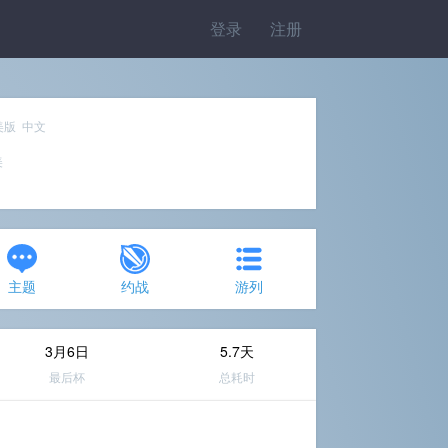
登录
注册
美版 中文
美
主题
约战
游列
3月6日
5.7天
最后杯
总耗时