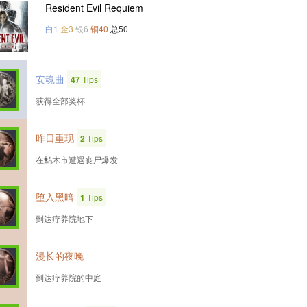
Resident Evil Requiem
白1
金3
银6
铜40
总50
安魂曲
47
Tips
获得全部奖杯
昨日重现
2
Tips
在鹪木市遭遇丧尸爆发
堕入黑暗
1
Tips
到达疗养院地下
漫长的夜晚
到达疗养院的中庭