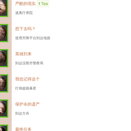
严酷的现实
1
Tips
逃离疗养院
想下去吗？
使用升降平台到达地面
英雄归来
到达浣熊市警察局
我也记得这个
打倒超级暴君
保护伞的遗产
到达方舟
最终任务