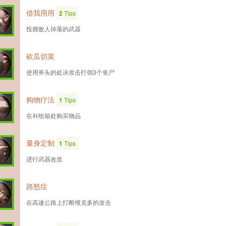
借我用用
2
Tips
投掷敌人掉落的武器
砍瓜切菜
使用斧头的处决攻击打倒3个丧尸
购物疗法
1
Tips
在补给箱处购买物品
量身定制
1
Tips
进行武器改造
路怒症
在高速公路上打断维克多的攻击