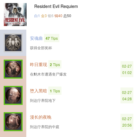
Resident Evil Requiem
白1
金3
银6
铜40
总50
安魂曲
47
Tips
获得全部奖杯
昨日重现
2
Tips
02-27
01:02
在鹪木市遭遇丧尸爆发
堕入黑暗
1
Tips
02-27
04:28
到达疗养院地下
漫长的夜晚
02-27
20:56
到达疗养院的中庭