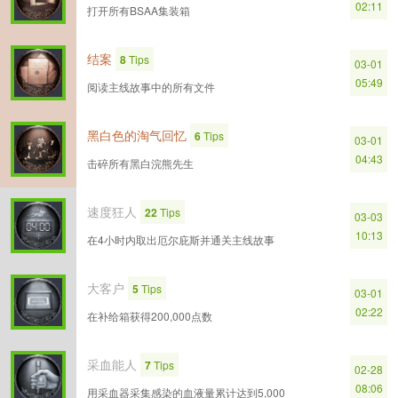
02:11
打开所有BSAA集装箱
结案
8
Tips
03-01
05:49
阅读主线故事中的所有文件
黑白色的淘气回忆
6
Tips
03-01
04:43
击碎所有黑白浣熊先生
速度狂人
22
Tips
03-03
10:13
在4小时内取出厄尔庇斯并通关主线故事
大客户
5
Tips
03-01
02:22
在补给箱获得200,000点数
采血能人
7
Tips
02-28
08:06
用采血器采集感染的血液量累计达到5,000