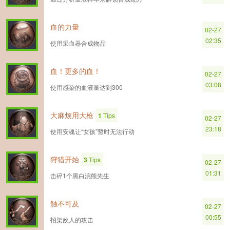
血的力量
02-27
02:35
使用采血器合成物品
血！更多的血！
02-27
03:08
使用感染的血液量达到300
大麻烦用大枪
1
Tips
02-27
23:18
使用安魂让“女孩”暂时无法行动
狩猎开始
3
Tips
02-27
01:31
击碎1个黑白浣熊先生
触不可及
02-27
00:55
招架敌人的攻击