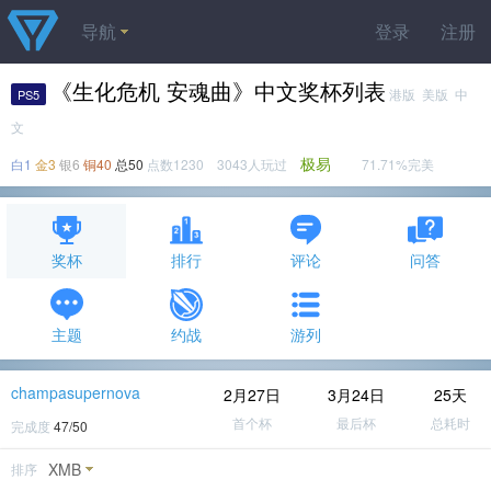
导航
登录
注册
《生化危机 安魂曲》中文奖杯列表
港版 美版 中
PS5
文
极易
白1
金3
银6
铜40
总50
点数1230 3043人玩过
71.71%完美
奖杯
排行
评论
问答
主题
约战
游列
champasupernova
2月27日
3月24日
25天
首个杯
最后杯
总耗时
完成度
47/50
XMB
排序