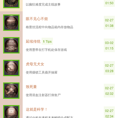
01:50
以癫狂难度完成主线故事
眼不见心不烦
02-27
01:38
格蕾丝流程中向物品箱内存放物品
延续传统
1
Tips
03-02
01:15
使用墨带在打字机处保存游戏
虎母无犬女
02-27
03:28
使用撬锁工具撬开抽屉
致死量
02-27
02:32
使用溶血注射器打倒丧尸
这就是科学！
02-27
02:34
通过分析血液样本来解锁合成配方