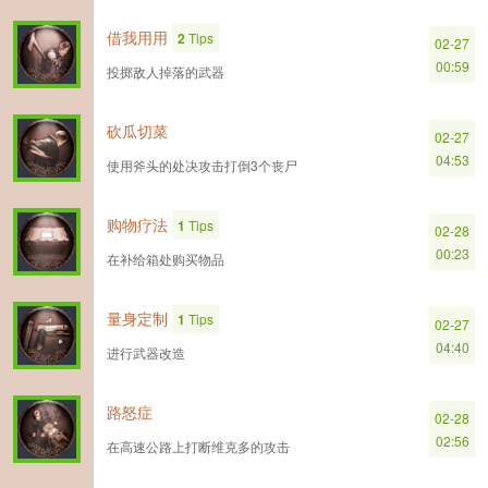
借我用用
2
Tips
02-27
00:59
投掷敌人掉落的武器
砍瓜切菜
02-27
04:53
使用斧头的处决攻击打倒3个丧尸
购物疗法
1
Tips
02-28
00:23
在补给箱处购买物品
量身定制
1
Tips
02-27
04:40
进行武器改造
路怒症
02-28
02:56
在高速公路上打断维克多的攻击