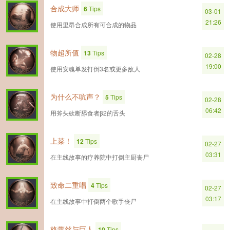
合成大师
6
Tips
03-01
21:26
使用里昂合成所有可合成的物品
物超所值
13
Tips
02-28
19:00
使用安魂单发打倒3名或更多敌人
为什么不吭声？
5
Tips
02-28
06:42
用斧头砍断舔食者β2的舌头
上菜！
12
Tips
02-27
03:31
在主线故事的疗养院中打倒主厨丧尸
致命二重唱
4
Tips
02-27
03:17
在主线故事中打倒两个歌手丧尸
格蕾丝与巨人
10
Tips