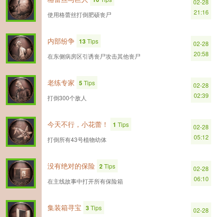
02-28
21:16
使用格蕾丝打倒肥硕丧尸
内部纷争
13
Tips
02-28
20:58
在东侧病房区引诱丧尸攻击其他丧尸
老练专家
5
Tips
02-28
02:39
打倒300个敌人
今天不行，小花蕾！
1
Tips
02-28
05:12
打倒所有43号植物幼体
没有绝对的保险
2
Tips
02-28
06:10
在主线故事中打开所有保险箱
集装箱寻宝
3
Tips
02-28