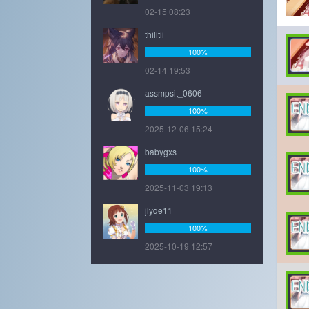
02-15 08:23
thilitii
100%
02-14 19:53
assmpsit_0606
100%
2025-12-06 15:24
babygxs
100%
2025-11-03 19:13
jlyqe11
100%
2025-10-19 12:57