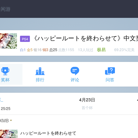
闲游
《ハッピールートを終わらせて》中文
PS4
极易
白1
金5
银16
铜3
总25
点数1155 13人玩过
69.23%完美
奖杯
排行
评论
问答
t_
4月23日
首个杯
度
25/25
XMB
ハッピールートを終わらせて