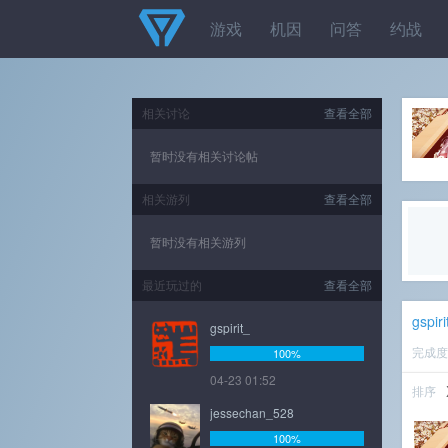
游戏
机因
问答
约战
相关讨论
查看全部
暂时没有相关讨论帖
相关游列
查看全部
暂时没有相关游列
最近玩过的
查看全部
gspiri
gspirit_
完成
100%
04-23 01:52
排序
jessechan_528
100%