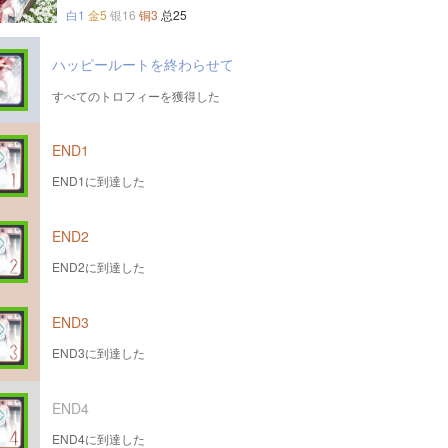
白1
金5
银16
铜3
总25
ハッピールートを終わらせて
すべてのトロフィーを獲得した
END1
END1に到達した
END2
END2に到達した
END3
END3に到達した
END4
END4に到達した