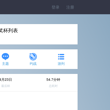
登录
注册
奖杯列表
主题
约战
游列
4月23日
54.7分钟
最后杯
总耗时