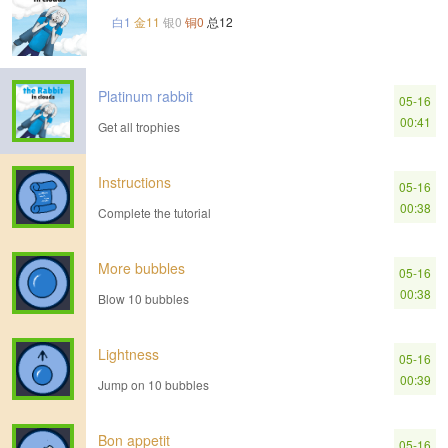
白1
金11
银0
铜0
总12
Platinum rabbit
05-16
00:41
Get all trophies
Instructions
05-16
00:38
Complete the tutorial
More bubbles
05-16
00:38
Blow 10 bubbles
Lightness
05-16
00:39
Jump on 10 bubbles
Bon appetit
05-16