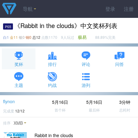
导航
登录
注册
《Rabbit in the clouds》中文奖杯列表
PS5
极易
白1
金11
银0
铜0
总12
点数1170 9人玩过
88.89%完美
奖杯
排行
评论
问答
主题
约战
游列
flynon
5月16日
5月16日
3分钟
首个杯
最后杯
总耗时
完成度
12/12
XMB
排序
Rabbit in the clouds