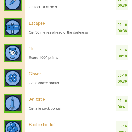
00:39
Collect 10 carrots
Escapee
05-16
00:38
Get 30 metres ahead of the darkness
1k
05-16
00:40
Score 1000 points
Clover
05-16
00:39
Get a clover bonus
Jet force
05-16
00:41
Get a jetpack bonus
Bubble ladder
05-16
00:41