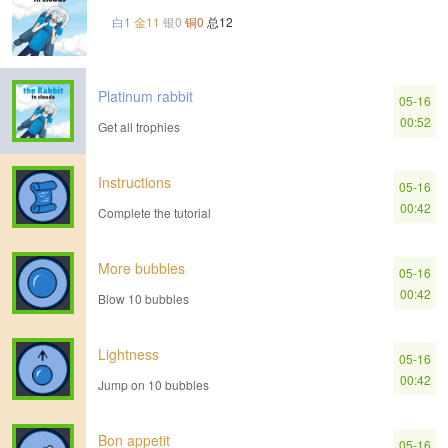
白1
金11
银0
铜0
总12
Platinum rabbit
05-16
00:52
Get all trophies
Instructions
05-16
00:42
Complete the tutorial
More bubbles
05-16
00:42
Blow 10 bubbles
Lightness
05-16
00:42
Jump on 10 bubbles
Bon appetit
05-16