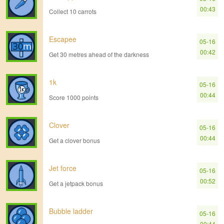
00:43
Collect 10 carrots
Escapee
05-16
00:42
Get 30 metres ahead of the darkness
1k
05-16
00:44
Score 1000 points
Clover
05-16
00:44
Get a clover bonus
Jet force
05-16
00:52
Get a jetpack bonus
Bubble ladder
05-16
00:44