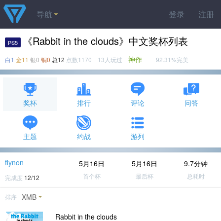
导航
登录
注册
《Rabbit in the clouds》中文奖杯列表
PS5
神作
白1
金11
银0
铜0
总12
点数1170 13人玩过
92.31%完美
奖杯
排行
评论
问答
主题
约战
游列
flynon
5月16日
5月16日
9.7分钟
首个杯
最后杯
总耗时
完成度
12/12
XMB
排序
Rabbit in the clouds