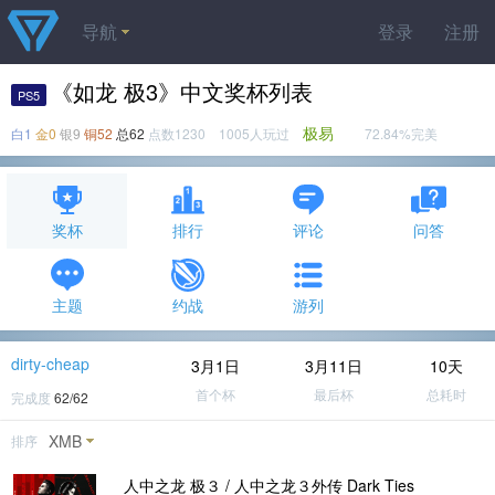
导航
登录
注册
《如龙 极3》中文奖杯列表
PS5
极易
白1
金0
银9
铜52
总62
点数1230 1005人玩过
72.84%完美
奖杯
排行
评论
问答
主题
约战
游列
dirty-cheap
3月1日
3月11日
10天
首个杯
最后杯
总耗时
完成度
62/62
XMB
排序
人中之龙 极３ / 人中之龙３外传 Dark Ties