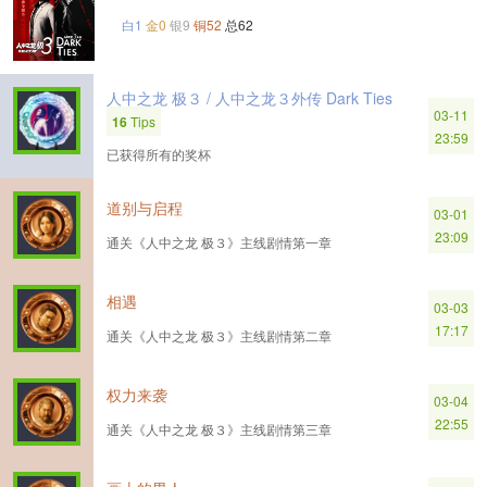
白1
金0
银9
铜52
总62
人中之龙 极３ / 人中之龙３外传 Dark Ties
03-11
16
Tips
23:59
已获得所有的奖杯
道别与启程
03-01
23:09
通关《人中之龙 极３》主线剧情第一章
相遇
03-03
17:17
通关《人中之龙 极３》主线剧情第二章
权力来袭
03-04
22:55
通关《人中之龙 极３》主线剧情第三章