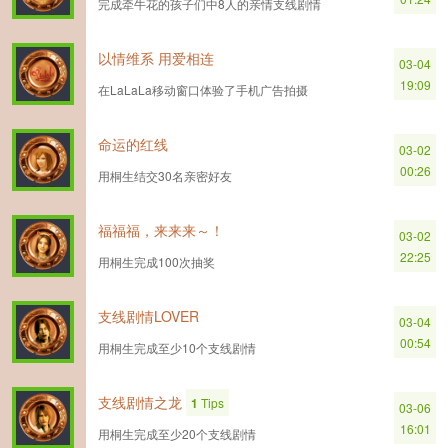
完成牵牛花的孩子们中8人的亲情支线剧情
以情维系 用爱相连
03-04
19:09
在LaLaLa移动窗口体验了手机广告拍摄
命运的红线
03-02
00:26
用桐生结交30名亲密好友
福福福，来来来～！
03-02
22:25
用桐生完成100次抽奖
支线剧情LOVER
03-04
00:54
用桐生完成至少10个支线剧情
支线剧情之龙
1
Tips
03-06
16:01
用桐生完成至少20个支线剧情