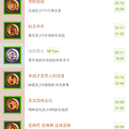
黑暗英雄
03-10
23:26
完成至少7个行善任务
姑且幸存
03-11
01:02
通关至少3关地狱生存战
地狱重生
10
Tips
03-11
18:33
通关地狱生存战的所有关卡
单挑才是男人的浪漫
03-10
23:49
称霸至少5项地狱·对决赛事
其实我很会玩
03-09
21:25
用峰游玩至少5种娱乐场所
是峰吧 是峰啊 这就是峰
03-09