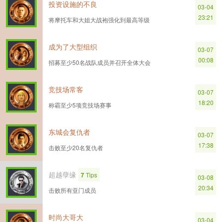
投资设施的不良
03-04
23:21
将摩托车和大姐大战袍强化到最高等级
成为了大型组织
03-07
00:08
招募至少50名战队成员并召开全体大会
竞技场常客
03-07
18:20
称霸至少5项竞技场赛事
东城会复仇者
03-07
17:38
击败至少20名复仇者
超越孽缘
7
Tips
03-08
20:34
击败所有亚门成员
时尚大哥大
03-04