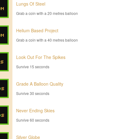
Lungs Of Steel
Grab a coin with a 20 metres balloon
Helium Based Project
Grab a coin with a 40 metres balloon
Look Out For The Spikes
Survive 15 seconds
Grade A Balloon Quality
Survive 30 seconds
Never Ending Skies
Survive 60 seconds
Silver Globe