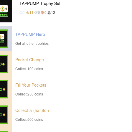
TAPPUMP Trophy Set
白1
金11
银0
铜0
总12
TAPPUMP Hero
Get all other trophies
Pocket Change
Collect 100 coins
Fill Your Pockets
Collect 250 coins
Collect-a-(half)ton
Collect 500 coins