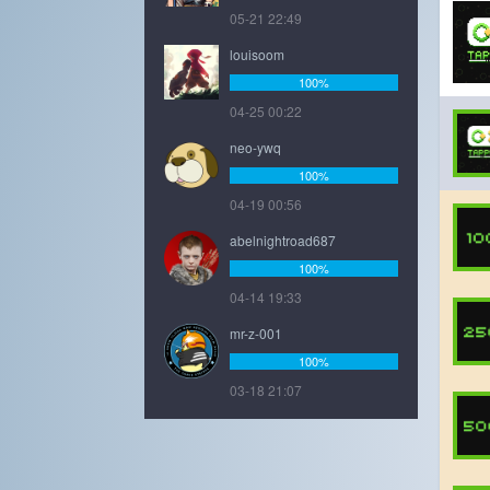
05-21 22:49
louisoom
100%
04-25 00:22
neo-ywq
100%
04-19 00:56
abelnightroad687
100%
04-14 19:33
mr-z-001
100%
03-18 21:07