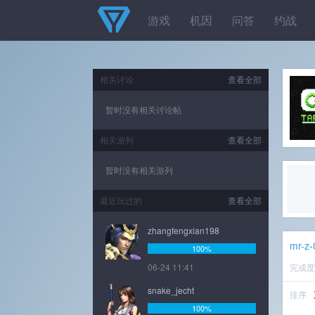
游戏
机因
问答
约战
相关讨论
查看全部
暂时没有相关讨论帖
相关游列
查看全部
暂时没有相关游列
最近玩过的
查看全部
zhangfengxian198
mr-z-
100%
06-24 11:41
完成
snake_jecht
排序
100%