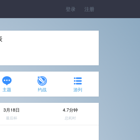
登录
注册
表
主题
约战
游列
3月18日
4.7分钟
最后杯
总耗时