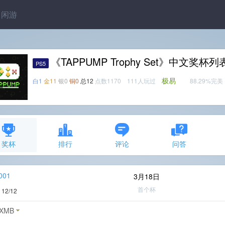
闲游
《TAPPUMP Trophy Set》中文奖杯列
PS5
极易
白1
金11
银0
铜0
总12
点数1170 111人玩过
88.29%完美
奖杯
排行
评论
问答
001
3月18日
首个杯
度
12/12
XMB