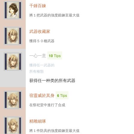
千錘百鍊
將１把武器的強度鍛鍊至最大值
武器收藏家
獲得５０種武器
一心一意
10
Tips
獲得任一武器的
所有種類
获得任一种类的所有武器
宿靈威於其身
6
Tips
在祭祀堂中進行了合成
精雕細琢
將１件防具的強度鍛鍊至最大值