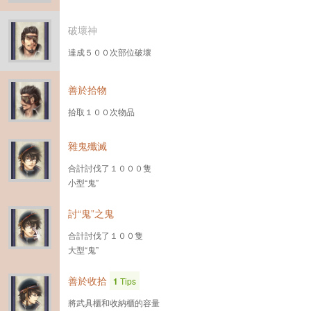
破壞神
達成５００次部位破壞
善於拾物
拾取１００次物品
雜鬼殲滅
合計討伐了１０００隻
小型“鬼”
討“鬼”之鬼
合計討伐了１００隻
大型“鬼”
善於收拾
1
Tips
將武具櫃和收納櫃的容量