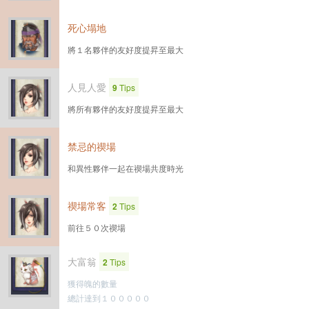
死心塌地
將１名夥伴的友好度提昇至最大
人見人愛
9
Tips
將所有夥伴的友好度提昇至最大
禁忌的禊場
和異性夥伴一起在禊場共度時光
禊場常客
2
Tips
前往５０次禊場
大富翁
2
Tips
獲得魄的數量
總計達到１０００００