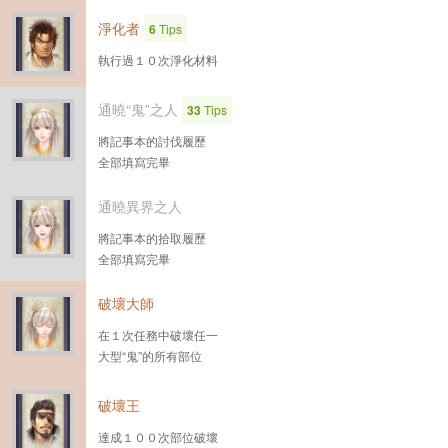
淨化者
6
Tips
執行過１０次淨化材料
通曉“鬼”之人
33
Tips
將記事本的討伐履歷
全部填寫完畢
通曉異界之人
將記事本的拾取履歷
全部填寫完畢
破壞大師
在１次任務中破壞任一
大型“鬼”的所有部位
破壞王
達成１００次部位破壞