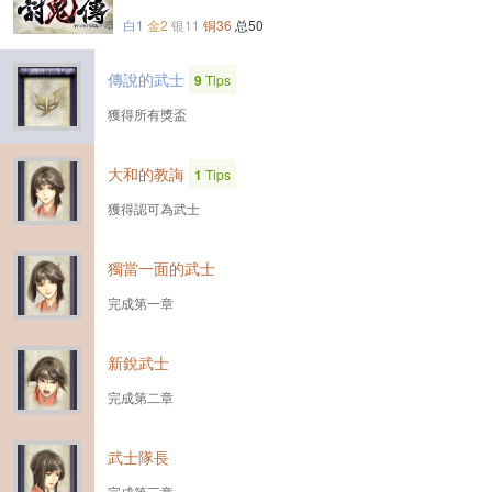
白1
金2
银11
铜36
总50
傳說的武士
9
Tips
獲得所有獎盃
大和的教誨
1
Tips
獲得認可為武士
獨當一面的武士
完成第一章
新銳武士
完成第二章
武士隊長
完成第三章