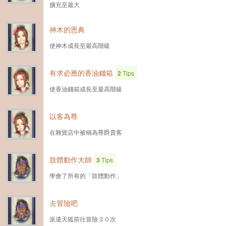
擴充至最大
神木的恩典
使神木成長至最高階級
有求必應的香油錢箱
2
Tips
使香油錢箱成長至最高階級
以客為尊
在雜貨店中被稱為尊爵貴客
肢體動作大師
3
Tips
學會了所有的「肢體動作」
去冒險吧
派遣天狐前往冒險３０次