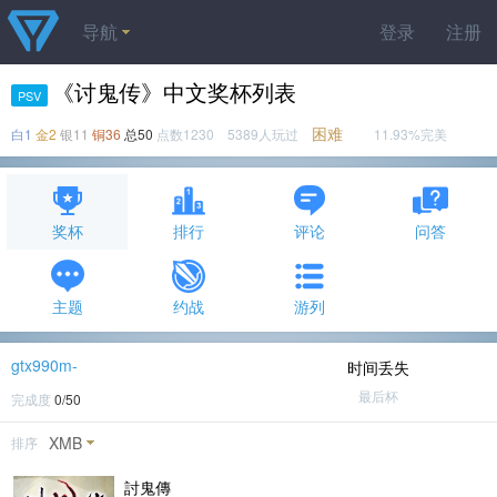
导航
登录
注册
《讨鬼传》中文奖杯列表
PSV
困难
白1
金2
银11
铜36
总50
点数1230 5389人玩过
11.93%完美
奖杯
排行
评论
问答
主题
约战
游列
gtx990m-
时间丢失
最后杯
完成度
0/50
XMB
排序
討鬼傳