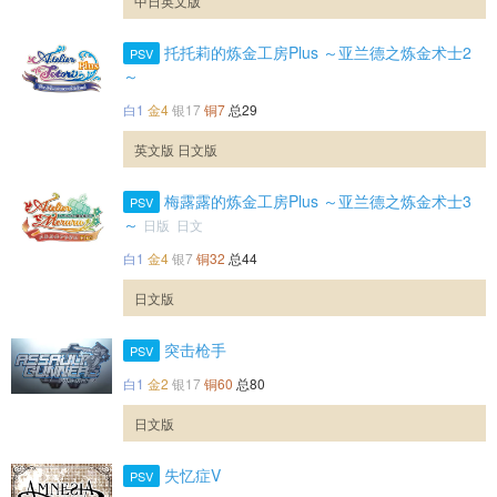
中日英文版
托托莉的炼金工房Plus ～亚兰德之炼金术士2
PSV
～
白1
金4
银17
铜7
总29
英文版 日文版
梅露露的炼金工房Plus ～亚兰德之炼金术士3
PSV
～
日版 日文
白1
金4
银7
铜32
总44
日文版
突击枪手
PSV
白1
金2
银17
铜60
总80
日文版
失忆症V
PSV