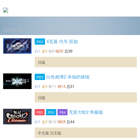
游戏列表
X苍翼 代号 胚胎
PSV
白1
金4
银8
铜26
总39
日版
白色相簿2 幸福的彼端
PSV
白1
金5
银11
铜14
总31
日版
无双大蛇2 终极版
PS3
PSV
PS4
白1
金3
银12
铜28
总44
中文版 日文版