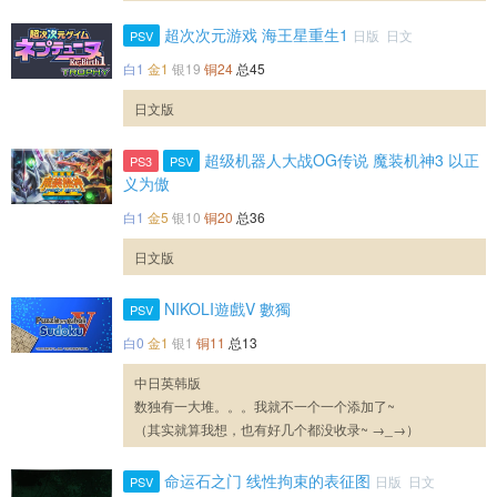
超次次元游戏 海王星重生1
日版 日文
PSV
白1
金1
银19
铜24
总45
日文版
超级机器人大战OG传说 魔装机神3 以正
PS3
PSV
义为傲
白1
金5
银10
铜20
总36
日文版
NIKOLI遊戲V 數獨
PSV
白0
金1
银1
铜11
总13
中日英韩版
数独有一大堆。。。我就不一个一个添加了~
（其实就算我想，也有好几个都没收录~ →_→）
命运石之门 线性拘束的表征图
日版 日文
PSV