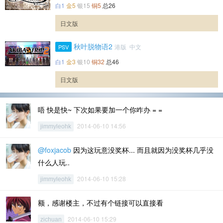
白1
金5
银15
铜5
总26
日文版
秋叶脱物语2
港版 中文
PSV
白1
金3
银10
铜32
总46
日文版
唔 快是快~ 下次如果要加一个你咋办 = =
2014-06-10 14:56
jimmyleohk
@foxjacob
因为这玩意没奖杯... 而且就因为没奖杯几乎没
什么人玩..
2014-06-10 15:28
jimmyleohk
额，感谢楼主，不过有个链接可以直接看
2014-06-10 15:29
zichuan