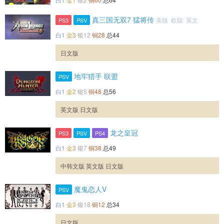
真三国无双7 猛将传
美版 欧版 英文
PS3
PSV
白1
金3
银12
铜28
总44
日文版
地牢猎手 联盟
PSV
白1
金2
银5
铜48
总56
英文版 日文版
龙之皇冠
PS3
PSV
PS4
白1
金3
银7
铜38
总49
中韩文版 英文版 日文版
魔鬼恋人V
PSV
白1
金3
银18
铜12
总34
日文版