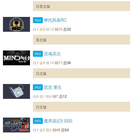
日英文版
摩托风暴RC
PSV
白1
金9
银12
铜10
总32
英文版
灵魂原点
PSV
白1
金4
银14
铜17
总36
日文版
恶意 重生
PSV
白0
金1
银4
铜7
总12
日文版
魔界战记3 回归
PSV
白1
金3
银2
铜48
总54