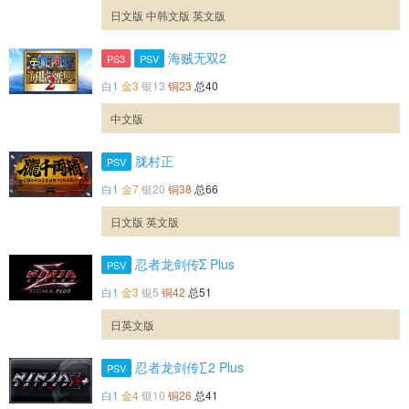
日文版 中韩文版 英文版
海贼无双2
PS3
PSV
白1
金3
银13
铜23
总40
中文版
胧村正
PSV
白1
金7
银20
铜38
总66
日文版 英文版
忍者龙剑传Σ Plus
PSV
白1
金3
银5
铜42
总51
日英文版
忍者龙剑传∑2 Plus
PSV
白1
金4
银10
铜26
总41