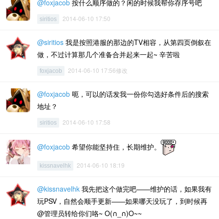
@foxjacob
按什么顺序做的？闲的时候我帮你存序号吧
2014-06-10 17:50
siritios
@siritios
我是按照港服的那边的TV相容，从第四页倒叙在
做，不过计算那几个准备合并起来一起~ 辛苦啦
2014-06-10 17:56修改
foxjacob
@foxjacob
呃，可以的话发我一份你勾选好条件后的搜索
地址？
2014-06-10 17:58
siritios
@foxjacob
希望你能坚持住，长期维护。
2014-06-10 18:19
kissnavelhk
@kissnavelhk
我先把这个做完吧——维护的话，如果我有
玩PSV，自然会顺手更新——如果哪天没玩了，到时候再
@管理员转给你们咯~ O(∩_∩)O~~