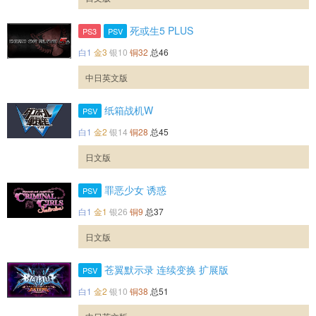
死或生5 PLUS
PS3
PSV
白1
金3
银10
铜32
总46
中日英文版
纸箱战机W
PSV
白1
金2
银14
铜28
总45
日文版
罪恶少女 诱惑
PSV
白1
金1
银26
铜9
总37
日文版
苍翼默示录 连续变换 扩展版
PSV
白1
金2
银10
铜38
总51