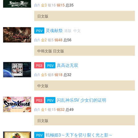
白1
金3
银16
铜15
总35
日文版
灵魂献祭
港版 中文
PSV
白1
金2
银5
铜48
总56
中韩文版 日文版
真高达无双
PS3
PSV
白1
金5
银8
铜18
总32
中文版
闪乱神乐SV 少女们的证明
PS3
PSV
白1
金1
银15
铜32
总49
日文版
戦極姫3～天下を切り裂く光と影～
PSV