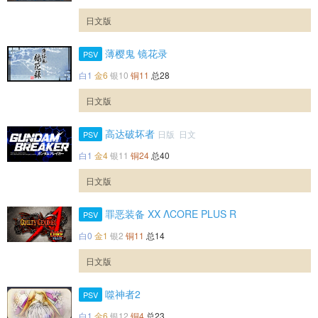
日文版
薄樱鬼 镜花录
PSV
白1
金6
银10
铜11
总28
日文版
高达破坏者
日版 日文
PSV
白1
金4
银11
铜24
总40
日文版
罪恶装备 XX ΛCORE PLUS R
PSV
白0
金1
银2
铜11
总14
日文版
噬神者2
PSV
白1
金6
银12
铜4
总23