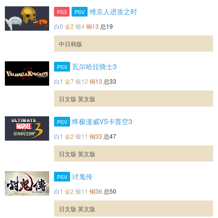
维京人进攻之时
PS3
PSV
白0
金2
银4
铜13
总19
中日韩版
瓦尔哈拉骑士3
PSV
白1
金7
银12
铜13
总33
日文版 英文版
终极漫威VS卡普空3
PSV
白1
金2
银11
铜33
总47
日文版 英文版
讨鬼传
PSV
白1
金2
银11
铜36
总50
日文版 英文版