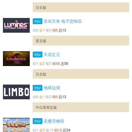
日文版
音乐方块 电子交响乐
PSV
白0
金1
银3
铜9
总13
英文版
天启之王
PSV
白1
金2
银5
铜48
总56
日文版
地狱边境
PSV
白0
金1
银3
铜9
总13
中日英韩文版
圣魔导物语
PSV
白1
金5
银10
铜18
总34