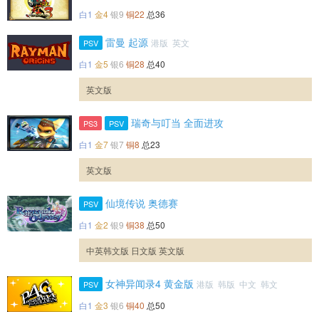
白1
金4
银9
铜22
总36
雷曼 起源
港版 英文
PSV
白1
金5
银6
铜28
总40
英文版
瑞奇与叮当 全面进攻
PS3
PSV
白1
金7
银7
铜8
总23
英文版
仙境传说 奥德赛
PSV
白1
金2
银9
铜38
总50
中英韩文版 日文版 英文版
女神异闻录4 黄金版
港版 韩版 中文 韩文
PSV
白1
金3
银6
铜40
总50