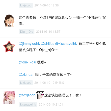
2014-06-10 18:36
foxjacob
这个真要顶！不过TV的游戏真心少 一插一个“不能运行”简
直。
2014-06-10 18:57
Diu-_-Diu
@jimmyleohk
@siritios
@kissnavelhk
施工完毕~ 整个狐
都么么哒了~ O(∩_∩)O~~
@diu-_-diu
嘿嘿~
@zichuan
呶，全套的都在这里了~
2014-06-10 19:54修改
foxjacob
@foxjacob
这么快就整理玩了，赞！
2014-06-10 21:01
kissnavelhk