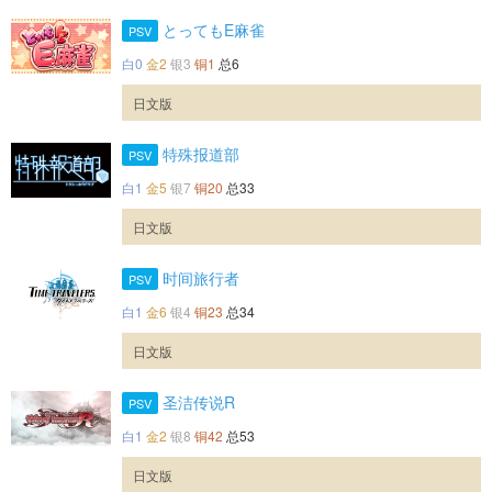
とってもE麻雀
PSV
白0
金2
银3
铜1
总6
日文版
特殊报道部
PSV
白1
金5
银7
铜20
总33
日文版
时间旅行者
PSV
白1
金6
银4
铜23
总34
日文版
圣洁传说R
PSV
白1
金2
银8
铜42
总53
日文版