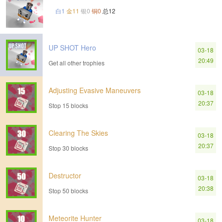
白1
金11
银0
铜0
总12
UP SHOT Hero
03-18
20:49
Get all other trophies
Adjusting Evasive Maneuvers
03-18
20:37
Stop 15 blocks
Clearing The Skies
03-18
20:37
Stop 30 blocks
Destructor
03-18
20:38
Stop 50 blocks
Meteorite Hunter
03-18