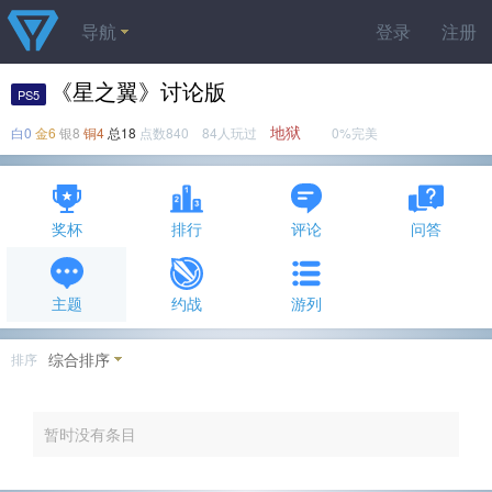
导航
登录
注册
《星之翼》讨论版
PS5
地狱
白0
金6
银8
铜4
总18
点数840 84人玩过
0%完美
奖杯
排行
评论
问答
主题
约战
游列
综合排序
排序
暂时没有条目