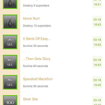
16:41
Destroy 5 superstars
Home Run!
03-18
16:43
Destroy 15 superstars
It Starts Off Easy...
03-18
16:43
Survive 30 seconds
...Then Gets Dizzy
03-18
16:43
Survive 60 seconds
Spaceball Marathon
03-18
16:45
Survive 90 seconds
Silver Star
03-18
16:40