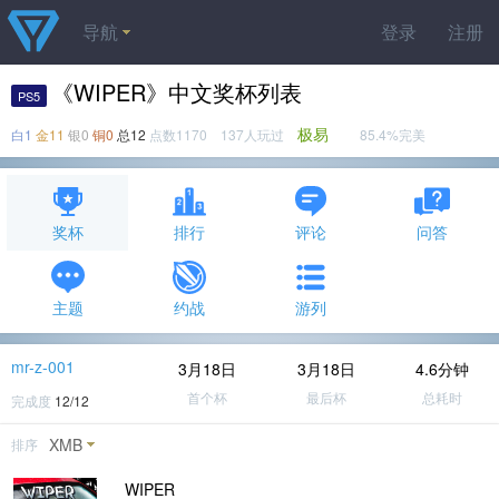
导航
登录
注册
《WIPER》中文奖杯列表
PS5
极易
白1
金11
银0
铜0
总12
点数1170 137人玩过
85.4%完美
奖杯
排行
评论
问答
主题
约战
游列
mr-z-001
3月18日
3月18日
4.6分钟
首个杯
最后杯
总耗时
完成度
12/12
XMB
排序
WIPER