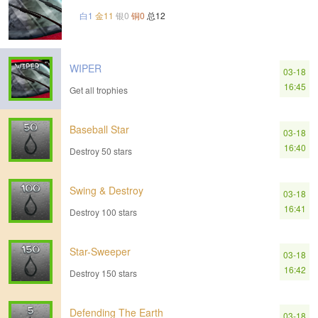
白1
金11
银0
铜0
总12
WIPER
03-18
16:45
Get all trophies
Baseball Star
03-18
16:40
Destroy 50 stars
Swing & Destroy
03-18
16:41
Destroy 100 stars
Star-Sweeper
03-18
16:42
Destroy 150 stars
Defending The Earth
03-18