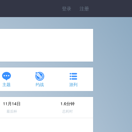
登录
注册
主题
约战
游列
11月14日
1.6分钟
最后杯
总耗时