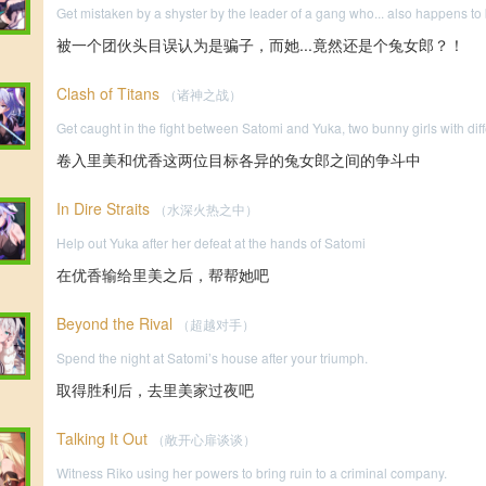
Get mistaken by a shyster by the leader of a gang who... also happens to 
被一个团伙头目误认为是骗子，而她...竟然还是个兔女郎？！
Clash of Titans
（诸神之战）
Get caught in the fight between Satomi and Yuka, two bunny girls with diff
卷入里美和优香这两位目标各异的兔女郎之间的争斗中
In Dire Straits
（水深火热之中）
Help out Yuka after her defeat at the hands of Satomi
在优香输给里美之后，帮帮她吧
Beyond the Rival
（超越对手）
Spend the night at Satomi’s house after your triumph.
取得胜利后，去里美家过夜吧
Talking It Out
（敞开心扉谈谈）
Witness Riko using her powers to bring ruin to a criminal company.