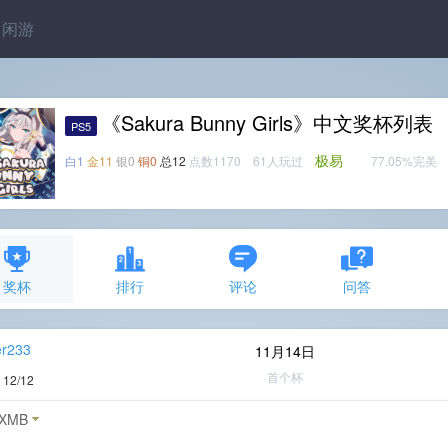
闲游
《Sakura Bunny Girls》中文奖杯列表
PS5
极易
白1
金11
银0
铜0
总12
点数1170 61人玩过
77.05%完美
奖杯
排行
评论
问答
er233
11月14日
首个杯
度
12/12
XMB