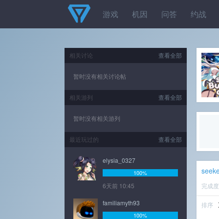
游戏
机因
问答
约战
相关讨论
查看全部
暂时没有相关讨论帖
相关游列
查看全部
暂时没有相关游列
最近玩过的
查看全部
elysia_0327
seek
100%
6天前 10:45
完成
familiamyth93
排序
100%