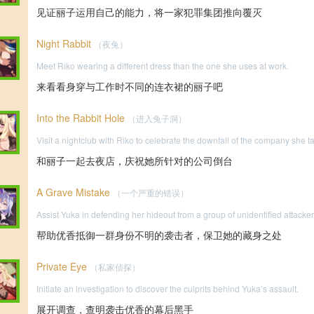
见证丽子运用自己的能力，将一家犯罪集团推向覆灭
Night Rabbit
（夜兔）
Meet Riko wearing a different dress than the one she uses at work.
来看看身穿与工作时不同的连衣裙的丽子吧
Into the Rabbit Hole
（进入兔子洞）
Visit a nightclub with Riko to celebrate the downfall of the company she t
和丽子一起去夜店，庆祝她所针对的公司倒台
A Grave Mistake
（一个严重的错误）
Assist Yuka in defending her hideout from a group of unidentified attacker
帮助优香抵御一群身份不明的袭击者，保卫她的藏身之处
Private Eye
（私家侦探）
Initiate an investigation to discover the culprits behind Yuka’s assault.
展开调查，查明袭击优香的幕后黑手