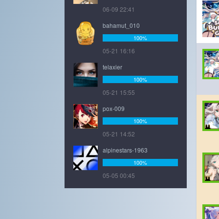
06-09 22:41
bahamut_010
100%
05-21 16:16
telaxier
100%
05-21 15:55
pox-009
100%
05-21 14:52
alpinestars-1963
100%
05-05 00:45