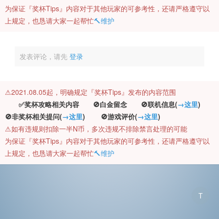
为保证『奖杯Tips』内容对于其他玩家的可参考性，还请严格遵守以
上规定，也恳请大家一起帮忙
🔨维护
发表评论，请先
登录
⚠️2021.08.05起，明确规定『奖杯Tips』发布的内容范围
✅奖杯攻略相关内容 🚫白金留念 🚫联机信息(
→这里
)
🚫非奖杯相关提问(
→这里
) 🚫游戏评价(
→这里
)
⚠️如有违规则扣除一半N币，多次违规不排除禁言处理的可能
为保证『奖杯Tips』内容对于其他玩家的可参考性，还请严格遵守以
上规定，也恳请大家一起帮忙
🔨维护
T