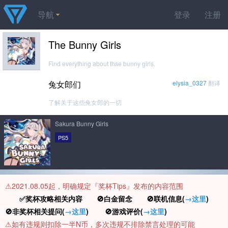
导航
登录
注册
The Bunny Girls
Find everything about thse bunny girls.
兔女郎们
elysia_0327
翻译
了解关于这些兔女郎的一切
Sakura Bunny Girls
PS5
⚠️2021.08.05起，明确规定『奖杯Tips』发布的内容范围
✅奖杯攻略相关内容 🚫白金留念 🚫联机信息(
→这里
)
🚫非奖杯相关提问(
→这里
) 🚫游戏评价(
→这里
)
⚠️如有违规则扣除一半N币，多次违规不排除禁言处理的可能