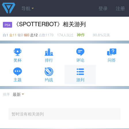
导航
登录
注册
《SPOTTERBOT》相关游列
PS4
神作
白1
金11
银0
铜0
总12
点数1170 174人玩过
90.8%完美
奖杯
排行
评论
问答
主题
约战
游列
最新
排序
暂时没有相关游列