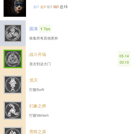
白1
金9
银5
铜0
总15
圆满
1
Tips
收集所有其他奖杯
战斗开场
05-14
00:10
首次到达大门
泯灭
打败Surtr
幻象之师
打败Valravn
黑暗之源