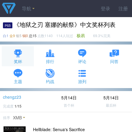
导航
登录
注册
《地狱之刃 塞娜的献祭》中文奖杯列表
PS5
极易
白1
金9
银5
铜0
总15
点数1140 114人玩过
69.3%完美
奖杯
排行
评论
问答
主题
约战
游列
chengz23
5月14日
5月14日
首个杯
最后杯
完成度
1/15
XMB
排序
Hellblade: Senua's Sacrifice