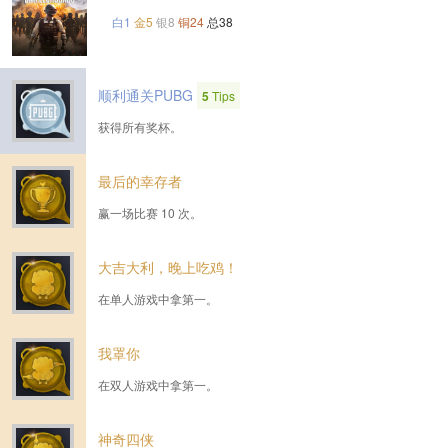
白1
金5
银8
铜24
总38
顺利通关PUBG
5
Tips
获得所有奖杯。
最后的幸存者
赢一场比赛 10 次。
大吉大利，晚上吃鸡！
在单人游戏中拿第一。
我罩你
在双人游戏中拿第一。
神奇四侠