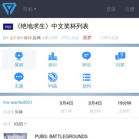
导航
登录
注册
《绝地求生》中文奖杯列表
PS5
噩梦
白1
金5
银8
铜24
总38
点数1230 278人玩过
1.08%完美
奖杯
排行
评论
问答
主题
约战
游列
mo-wanted001
3月4日
3月4日
19分钟
首个杯
最后杯
总耗时
完成度
5/38
XMB
排序
PUBG: BATTLEGROUNDS