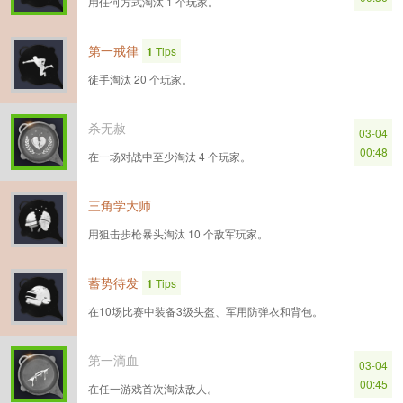
用任何方式淘汰 1 个玩家。
第一戒律
1
Tips
徒手淘汰 20 个玩家。
杀无赦
03-04
00:48
在一场对战中至少淘汰 4 个玩家。
三角学大师
用狙击步枪暴头淘汰 10 个敌军玩家。
蓄势待发
1
Tips
在10场比赛中装备3级头盔、军用防弹衣和背包。
第一滴血
03-04
00:45
在任一游戏首次淘汰敌人。