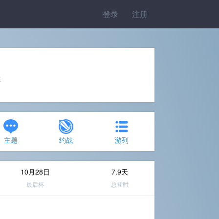
登录
注册
美
主题
约战
游列
10月28日
7.9天
最后杯
总耗时