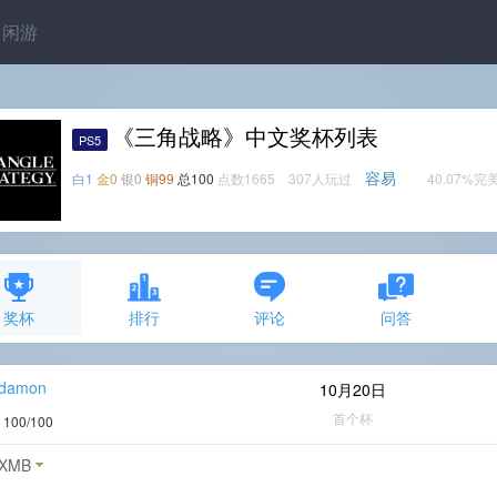
闲游
《三角战略》中文奖杯列表
PS5
容易
白1
金0
银0
铜99
总100
点数1665 307人玩过
40.07%完
奖杯
排行
评论
问答
_damon
10月20日
首个杯
度
100/100
XMB