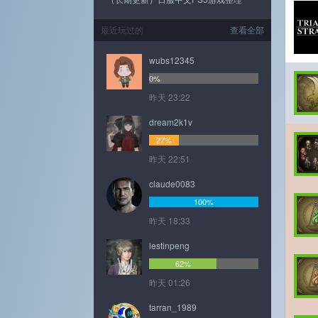
最近玩过的
查看全部
wubs12345
0%
昨天 23:22
dream2k1v
27%
昨天 22:51
claude0083
100%
昨天 18:33
lestinpeng
62%
昨天 01:26
tarran_1989