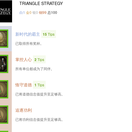
TRIANGLE STRATEGY
白1
金0
银0
铜99
总100
新时代的霸主
15
Tips
已取得所有奖杯。
掌控人心
2
Tips
所有单位都成为了同伴。
恪守道德
1
Tips
已将道德信念值提升至足够高。
追逐功利
已将功利信念值提升至足够高。