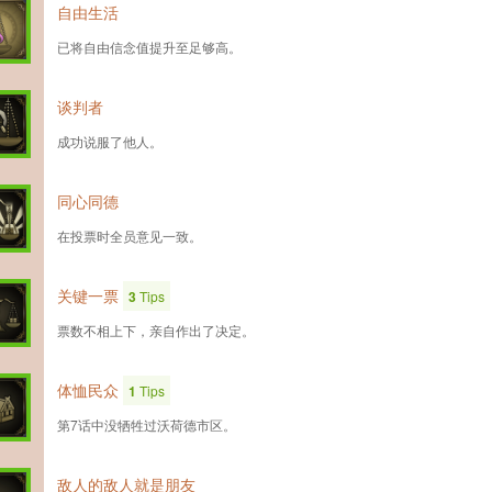
自由生活
已将自由信念值提升至足够高。
谈判者
成功说服了他人。
同心同德
在投票时全员意见一致。
关键一票
3
Tips
票数不相上下，亲自作出了决定。
体恤民众
1
Tips
第7话中没牺牲过沃荷德市区。
敌人的敌人就是朋友