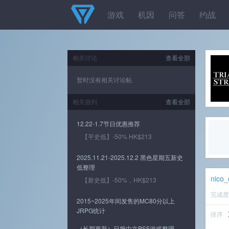
游戏
机因
问答
约战
相关讨论
查看全部
暂时没有相关讨论帖
相关游列
查看全部
12.22-1.7节日优惠推荐
【平史低】-50% HK$213
2025.11.21-2025.12.2 黑色星期五新史
低整理
nico
【新史低】-50%，HK$213
完成
2015~2025年间发售的MC80分以上
JRPG统计
排序
（长期更新）日服中文PS5游戏整理