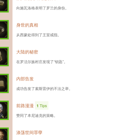
向施瓦洛格表明了罗兰的身份。
身世的真相
从西蒙处得到了王室戒指。
大陆的秘密
在罗洁尔族村庄发现了“钥匙”。
内部告发
成功告发了索斯雷伊的不法之举。
前路漫漫
1
Tips
赞同了本尼迪克的策略。
涤荡世间罪孽