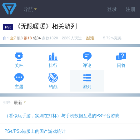
导航
登录
注册
《无限暖暖》相关游列
PS5
困难
白1
金7
银8
铜18
总34
点数1320 2289人玩过
5.72%完美
奖杯
排行
评论
问答
主题
约战
游列
最新
排序
（看似玩手游，实则在打杯）与手机数据互通的PS平台游戏
PS4/PS5港服上的国产游戏统计