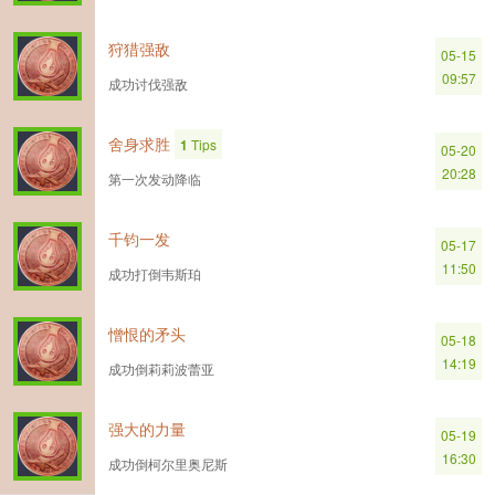
狩猎强敌
05-15
09:57
成功讨伐强敌
舍身求胜
1
Tips
05-20
20:28
第一次发动降临
千钧一发
05-17
11:50
成功打倒韦斯珀
憎恨的矛头
05-18
14:19
成功倒莉莉波蕾亚
强大的力量
05-19
16:30
成功倒柯尔里奥尼斯