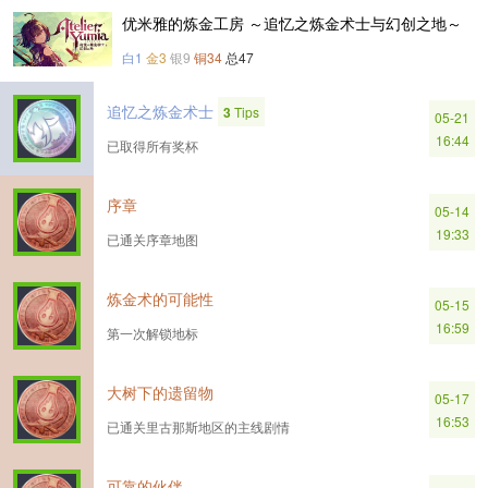
优米雅的炼金工房 ～追忆之炼金术士与幻创之地～
白1
金3
银9
铜34
总47
追忆之炼金术士
3
Tips
05-21
16:44
已取得所有奖杯
序章
05-14
19:33
已通关序章地图
炼金术的可能性
05-15
16:59
第一次解锁地标
大树下的遗留物
05-17
16:53
已通关里古那斯地区的主线剧情
可靠的伙伴