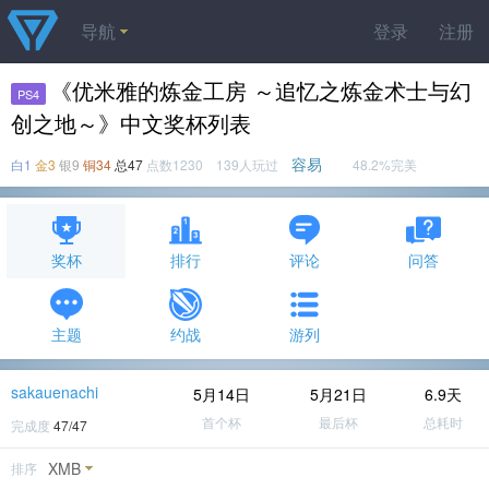
导航
登录
注册
《优米雅的炼金工房 ～追忆之炼金术士与幻
PS4
创之地～》中文奖杯列表
容易
白1
金3
银9
铜34
总47
点数1230 139人玩过
48.2%完美
奖杯
排行
评论
问答
主题
约战
游列
sakauenachi
5月14日
5月21日
6.9天
首个杯
最后杯
总耗时
完成度
47/47
XMB
排序