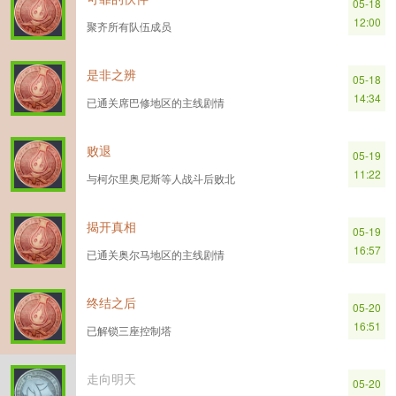
05-18
12:00
聚齐所有队伍成员
是非之辨
05-18
14:34
已通关席巴修地区的主线剧情
败退
05-19
11:22
与柯尔里奥尼斯等人战斗后败北
揭开真相
05-19
16:57
已通关奥尔马地区的主线剧情
终结之后
05-20
16:51
已解锁三座控制塔
走向明天
05-20