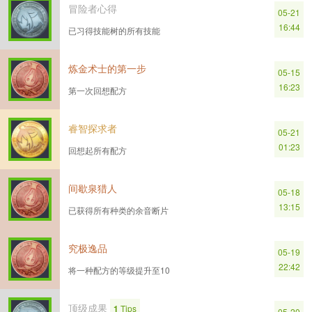
冒险者心得
05-21
16:44
已习得技能树的所有技能
炼金术士的第一步
05-15
16:23
第一次回想配方
睿智探求者
05-21
01:23
回想起所有配方
间歇泉猎人
05-18
13:15
已获得所有种类的余音断片
究极逸品
05-19
22:42
将一种配方的等级提升至10
顶级成果
1
Tips
05-20