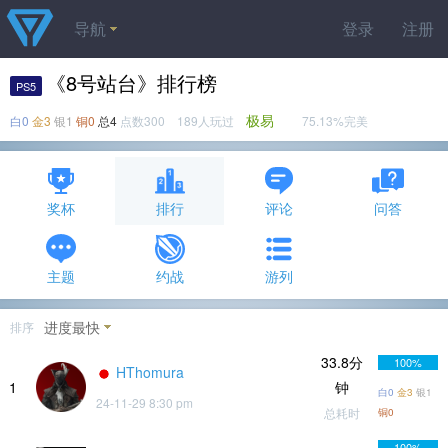
导航
登录
注册
《8号站台》排行榜
PS5
极易
白0
金3
银1
铜0
总4
点数300 189人玩过
75.13%完美
奖杯
排行
评论
问答
主题
约战
游列
进度最快
排序
33.8分
100%
HThomura
1
钟
白0
金3
银1
24-11-29 8:30 pm
总耗时
铜0
100%