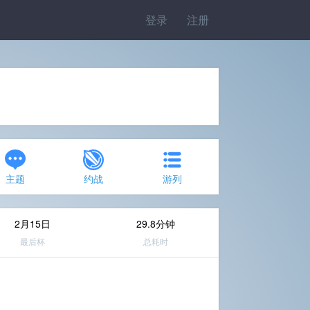
登录
注册
主题
约战
游列
2月15日
29.8分钟
最后杯
总耗时