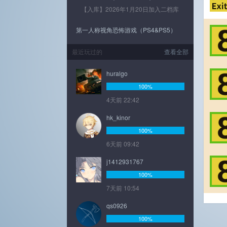
【入库】2026年1月20日加入二档库
第一人称视角恐怖游戏（PS4&PS5）
最近玩过的
查看全部
huralgo
100%
4天前 22:42
hk_kinor
100%
6天前 09:42
j1412931767
100%
7天前 10:54
qs0926
100%