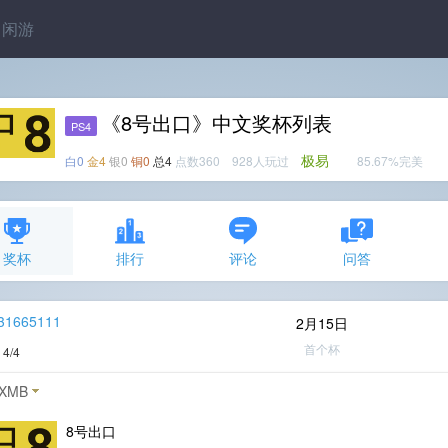
闲游
《8号出口》中文奖杯列表
PS4
极易
白0
金4
银0
铜0
总4
点数360 928人玩过
85.67%完美
奖杯
排行
评论
问答
31665111
2月15日
首个杯
度
4/4
XMB
8号出口