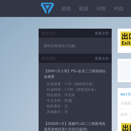
游戏
机因
问答
约战
相关讨论
查看全部
暂时没有相关讨论帖
相关游列
查看全部
【26年1月入库】PS+会员二三档游戏白
金难度
白金难度：1/10（游戏无白金）
白金时间：1小时（游戏无白金）
ws10
秒白情况：不支持
中文支持：简/繁
完成
联机奖杯：无
其他备注：无
排序
【2026年1月】港服PLUS二三档新增及
退库游戏目录(1月20日提供)