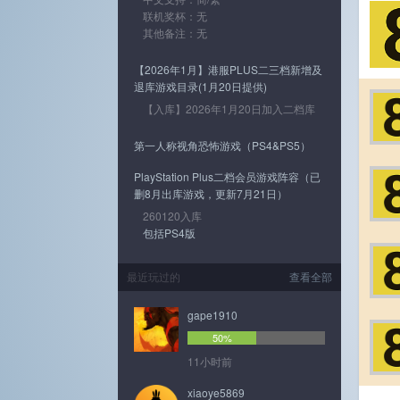
联机奖杯：无
其他备注：无
【2026年1月】港服PLUS二三档新增及
退库游戏目录(1月20日提供)
【入库】2026年1月20日加入二档库
第一人称视角恐怖游戏（PS4&PS5）
PlayStation Plus二档会员游戏阵容（已
删8月出库游戏，更新7月21日）
260120入库
包括PS4版
最近玩过的
查看全部
gape1910
50%
11小时前
xiaoye5869