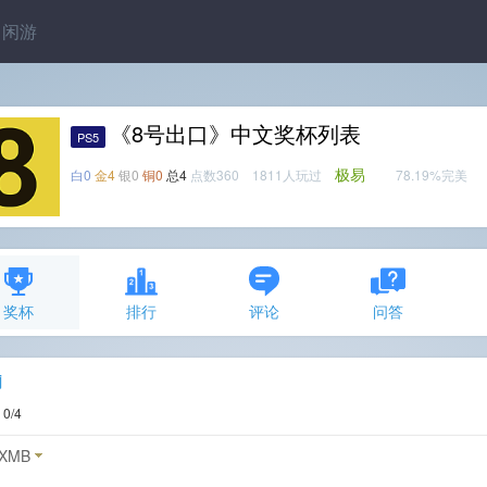
闲游
《8号出口》中文奖杯列表
PS5
极易
白0
金4
银0
铜0
总4
点数360 1811人玩过
78.19%完美
奖杯
排行
评论
问答
j
度
0/4
XMB