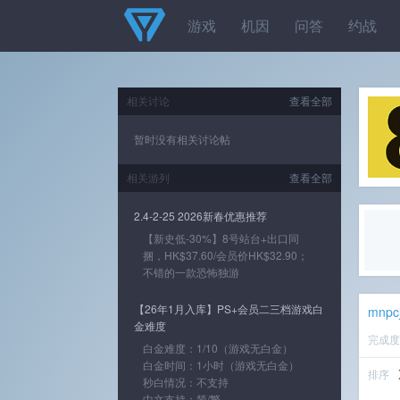
游戏
机因
问答
约战
相关讨论
查看全部
暂时没有相关讨论帖
相关游列
查看全部
2.4-2-25 2026新春优惠推荐
【新史低-30%】8号站台+出口同
捆，HK$37.60/会员价HK$32.90；
不错的一款恐怖独游
【26年1月入库】PS+会员二三档游戏白
mnpc
金难度
完成
白金难度：1/10（游戏无白金）
白金时间：1小时（游戏无白金）
排序
秒白情况：不支持
中文支持：简/繁