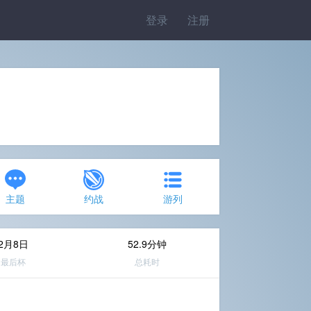
登录
注册
主题
约战
游列
2月8日
52.9分钟
最后杯
总耗时