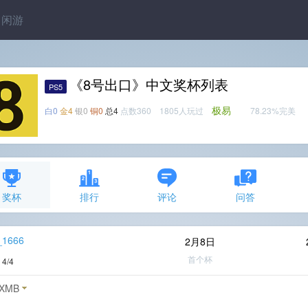
闲游
《8号出口》中文奖杯列表
PS5
极易
白0
金4
银0
铜0
总4
点数360 1805人玩过
78.23%完美
奖杯
排行
评论
问答
_1666
2月8日
首个杯
度
4/4
XMB