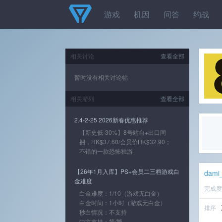
游戏
机因
问答
约战
相关讨论
查看全部
暂时没有相关讨论帖
相关游列
查看全部
2.4-2-25 2026新春优惠推荐
【新史低-30%】8号站台+出口同
捆，HK$37.60/会员价HK$32.90；
不错的一款恐怖独游
【26年1月入库】PS+会员二三档游戏白
dami
金难度
完成
白金难度：1/10（游戏无白金）
白金时间：1小时（游戏无白金）
排序
秒白情况：不支持
中文支持：简/繁