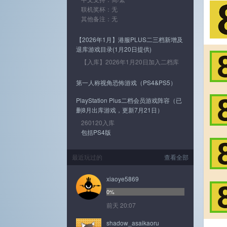
联机奖杯：无
其他备注：无
【2026年1月】港服PLUS二三档新增及
退库游戏目录(1月20日提供)
【入库】2026年1月20日加入二档库
第一人称视角恐怖游戏（PS4&PS5）
PlayStation Plus二档会员游戏阵容（已
删8月出库游戏，更新7月21日）
260120入库
包括PS4版
最近玩过的
查看全部
xiaoye5869
0%
前天 20:07
shadow_asaikaoru