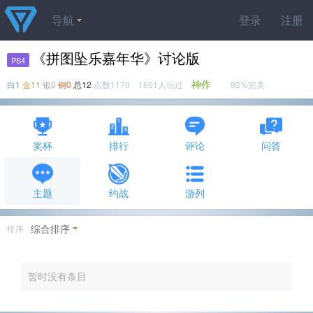
导航
登录
注册
《拼图坠乐嘉年华》讨论版
PS4
神作
白1
金11
银0
铜0
总12
点数1170 1601人玩过
92%完美
奖杯
排行
评论
问答
主题
约战
游列
综合排序
排序
暂时没有条目