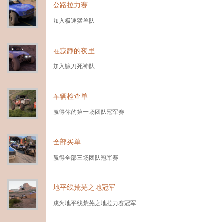
公路拉力赛
加入极速猛兽队
在寂静的夜里
加入镰刀死神队
车辆检查单
赢得你的第一场团队冠军赛
全部买单
赢得全部三场团队冠军赛
地平线荒芜之地冠军
成为地平线荒芜之地拉力赛冠军