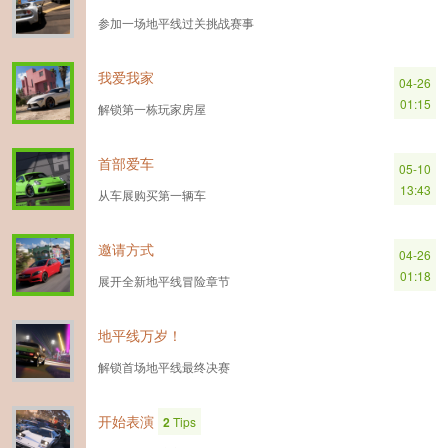
参加一场地平线过关挑战赛事
我爱我家
04-26
01:15
解锁第一栋玩家房屋
首部爱车
05-10
13:43
从车展购买第一辆车
邀请方式
04-26
01:18
展开全新地平线冒险章节
地平线万岁！
解锁首场地平线最终决赛
开始表演
2
Tips