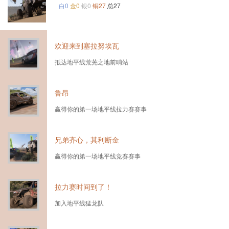
白0
金0
银0
铜27
总27
欢迎来到塞拉努埃瓦
抵达地平线荒芜之地前哨站
鲁昂
赢得你的第一场地平线拉力赛赛事
兄弟齐心，其利断金
赢得你的第一场地平线竞赛赛事
拉力赛时间到了！
加入地平线猛龙队