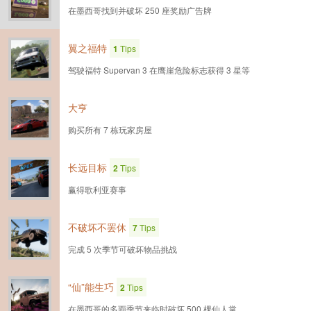
在墨西哥找到并破坏 250 座奖励广告牌
翼之福特
1
Tips
驾驶福特 Supervan 3 在鹰崖危险标志获得 3 星等
大亨
购买所有 7 栋玩家房屋
长远目标
2
Tips
赢得歌利亚赛事
不破坏不罢休
7
Tips
完成 5 次季节可破坏物品挑战
“仙”能生巧
2
Tips
在墨西哥的多雨季节来临时破坏 500 棵仙人掌