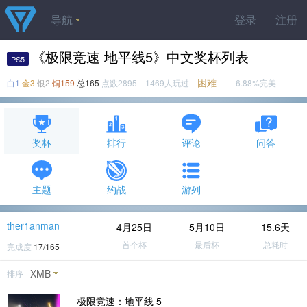
导航
登录
注册
《极限竞速 地平线5》中文奖杯列表
PS5
困难
白1
金3
银2
铜159
总165
点数2895 1469人玩过
6.88%完美
奖杯
排行
评论
问答
主题
约战
游列
ther1anman
4月25日
5月10日
15.6天
首个杯
最后杯
总耗时
完成度
17/165
XMB
排序
极限竞速：地平线 5