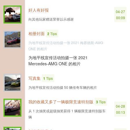
好人有好报
04-27
00:09
向其他玩家赠送荣誉以示感谢
相册封面
2
Tips
为地平线宣传活动拍摄一张 2021 梅赛德斯-AMG
ONE 的相片
为地平线宣传活动拍摄一张 2021
Mercedes-AMG ONE 的相片
写真集
1
Tips
为地平线宣传活动拍摄 50 辆传奇车辆的相片
我的收藏又多了一辆极限竞速特别版
3
Tips
04-28
从 1 次抽奖或超级抽奖获得 1 辆极限竞速特别版车
00:13
辆