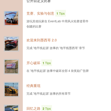
公开自定义比赛
竞赛、实验与创意
1
Tips
游玩其他玩家在 EventLab 中用风火轮赛道零件
创建的比赛
欢迎来到墨西哥 2.0
完成 '地平线起源' 故事的 '地平线墨西哥' 章节
开心破坏
1
Tips
在 '地平线起源' 故事中破坏全部 4 块奖励广告牌
经典重现
完成 '地平线起源' 故事的所有章节
回忆之路
2
Tips