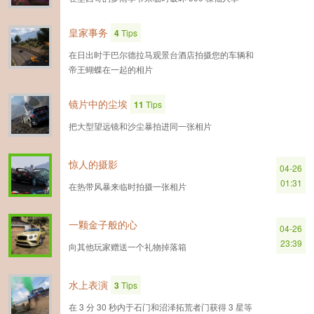
皇家事务
4
Tips
在日出时于巴尔德拉马观景台酒店拍摄您的车辆和
帝王蝴蝶在一起的相片
镜片中的尘埃
11
Tips
把大型望远镜和沙尘暴拍进同一张相片
惊人的摄影
04-26
01:31
在热带风暴来临时拍摄一张相片
一颗金子般的心
04-26
23:39
向其他玩家赠送一个礼物掉落箱
水上表演
3
Tips
在 3 分 30 秒内于石门和沼泽拓荒者门获得 3 星等