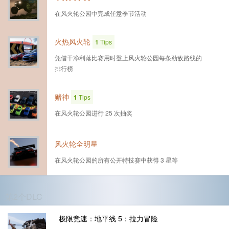
在风火轮公园中完成任意季节活动
火热风火轮
1
Tips
凭借干净利落比赛用时登上风火轮公园每条劲敌路线的
排行榜
赌神
1
Tips
在风火轮公园进行 25 次抽奖
风火轮全明星
在风火轮公园的所有公开特技赛中获得 3 星等
第2个DLC
极限竞速：地平线 5：拉力冒险