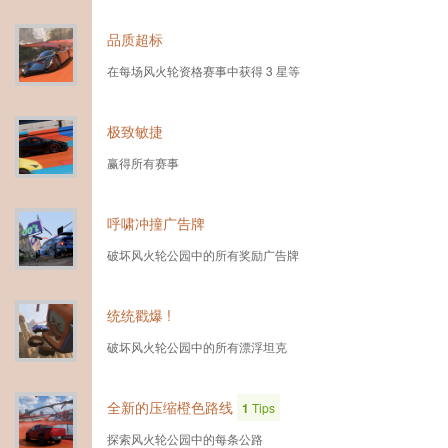
品质超标
在每场风火轮资格赛事中获得 3 星等
极致敏捷
赢得所有赛事
呼啸冲撞广告牌
破坏风火轮公园中的所有奖励广告牌
统统戳爆 !
破坏风火轮公园中的所有漂浮坦克
全新的压缩橙色路线
1
Tips
探索风火轮公园中的每条公路