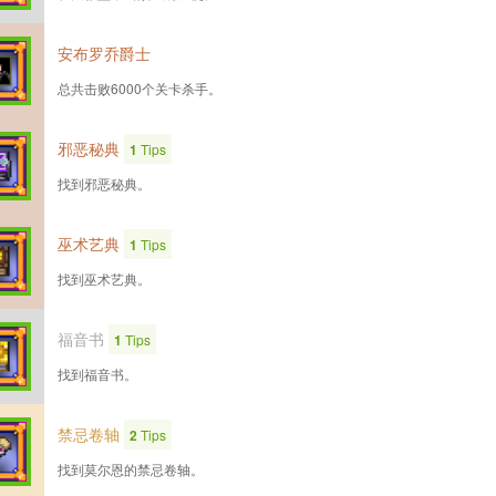
安布罗乔爵士
总共击败6000个关卡杀手。
邪恶秘典
1
Tips
找到邪恶秘典。
巫术艺典
1
Tips
找到巫术艺典。
福音书
1
Tips
找到福音书。
禁忌卷轴
2
Tips
找到莫尔恩的禁忌卷轴。