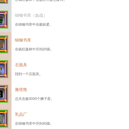
锦钿书库（血战）
在锦钿书库中击败妖婆。
锦钿书库
在疯狂森林中升到20级。
石面具
找到一个石面具。
雅塔熊
总共击败3000个狮子星。
乳品厂
在锦钿书库中升到40级。