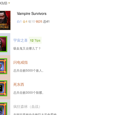
XMB
Vampire Survivors
白1
金4
银10
铜26
总41
宇宙之喜
12
Tips
吸血鬼又去哪儿了？
闪电戒指
总共击败5000个敌人。
死东西
总共击败3000个骷髅。
疯狂森林（血战）
在疯狂森林中击败巨大蓝色爱神。