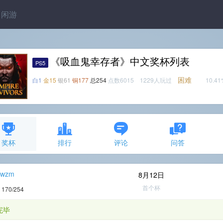
闲游
《吸血鬼幸存者》中文奖杯列表
PS5
困难
白1
金15
银61
铜177
总254
点数6015 1229人玩过
10.4
奖杯
排行
评论
问答
zwzm
8月12日
首个杯
度
170/254
完毕