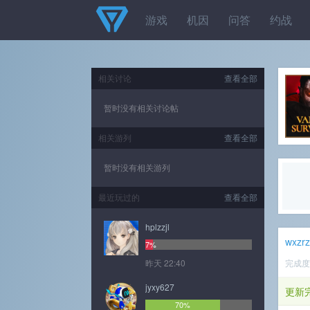
游戏
机因
问答
约战
相关讨论
查看全部
暂时没有相关讨论帖
相关游列
查看全部
暂时没有相关游列
最近玩过的
查看全部
hplzzjl
wxzr
7%
昨天 22:40
完成
jyxy627
更新
70%