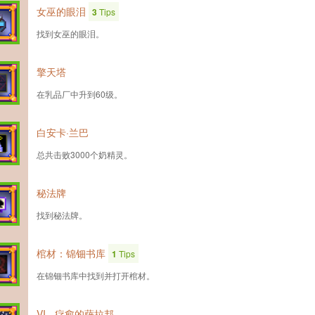
女巫的眼泪
3
Tips
找到女巫的眼泪。
擎天塔
在乳品厂中升到60级。
白安卡·兰巴
总共击败3000个奶精灵。
秘法牌
找到秘法牌。
棺材：锦钿书库
1
Tips
在锦钿书库中找到并打开棺材。
VI - 疗愈的萨拉邦