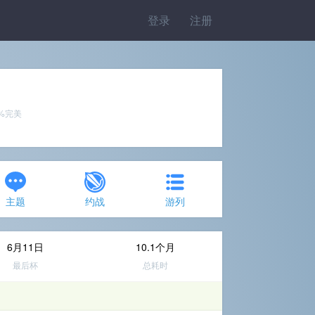
登录
注册
1%完美
主题
约战
游列
6月11日
10.1个月
最后杯
总耗时