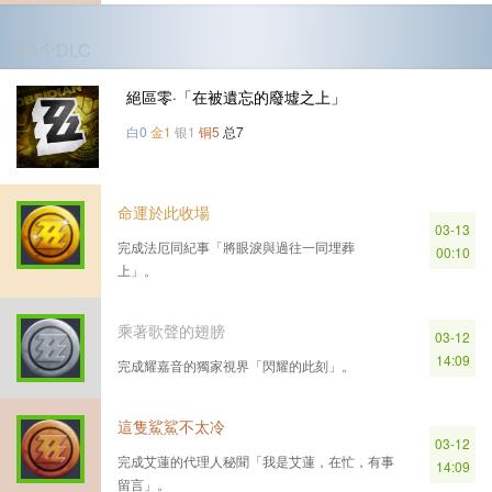
第4个DLC
絕區零·「在被遺忘的廢墟之上」
白0
金1
银1
铜5
总7
命運於此收場
03-13
完成法厄同紀事「將眼淚與過往一同埋葬
00:10
上」。
乘著歌聲的翅膀
03-12
14:09
完成耀嘉音的獨家視界「閃耀的此刻」。
這隻鯊鯊不太冷
03-12
完成艾蓮的代理人秘聞「我是艾蓮，在忙，有事
14:09
留言」。