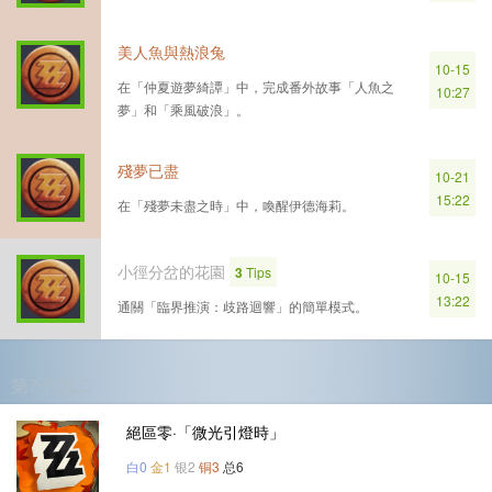
美人魚與熱浪兔
10-15
在「仲夏遊夢綺譚」中，完成番外故事「人魚之
10:27
夢」和「乘風破浪」。
殘夢已盡
10-21
15:22
在「殘夢未盡之時」中，喚醒伊德海莉。
小徑分岔的花園
3
Tips
10-15
13:22
通關「臨界推演：歧路迴響」的簡單模式。
第7个DLC
絕區零·「微光引燈時」
白0
金1
银2
铜3
总6