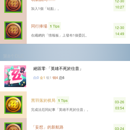
12-30
10:27
加入1個「站點」。
同行捧場
1
Tips
12-30
14:49
在繩網的「情報板」上發布1個委託。
第8个DLC
絕區零·「英雄不死於往昔」
白0
金1
银1
铜4
总6
黑羽落於棋局
1
Tips
03-26
03:54
完成法厄同紀事「英雄不死於往昔」。
「妄想」的新航路
03-24