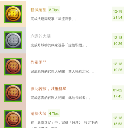
斬滅絕望
2
Tips
12-18
21:54
完成法厄同紀事「星流霆擊」。
六課的大腦
12-18
10:26
完成月城柳的獨家視界「虛擬殺機」。
烈拳困鬥
12-18
10:26
完成萊特的代理人秘聞「無人喝彩之冠」。
循此苦旅，以抵群星
01-02
17:45
完成悠真的代理人秘聞「此地長眠者」。
清掃大師
4
Tips
12-18
在「異影迷蹤」中，完成「難度5」設定下的
15:53