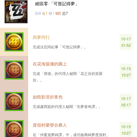
絕區零·「可曾記得夢」
白0
金1
银1
铜5
总7
與夢同行
10-17
01:52
完成法厄同紀事「可曾記得夢」。
在花海簇擁的圓上
10-15
完成「席德」的代理人秘聞「花之谷的芙羅
10:27
拉」。
如暗影溶於夜色
10-17
05:17
完成盧西婭的代理人秘聞「失夢者奇譚」。
度假村榮譽合夥人
10-15
10:27
在「仲夏遊夢綺譚」中，成功振興綺夢度假村。