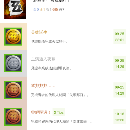
絕區零·「火獄騎行」
白0
金1
银1
铜5
总7
英雄誕生
09-25
22:01
見證凱撒完成火獄騎行。
主演遁入夜幕
09-25
14:29
見證專業臥底的謝場表演。
幫邦邦邦……
09-25
14:29
完成青衣的代理人秘聞「失蹤邦口」。
曾經闊過！
3
Tips
10-16
13:26
完成柏妮思的代理人秘聞「幸運當頭」。