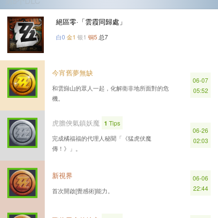
第5个DLC
絕區零·「雲霞同歸處」
白0
金1
银1
铜5
总7
今宵舊夢無缺
06-07
和雲巋山的眾人一起，化解衛非地所面對的危
05:52
機。
虎膽俠氣鎮妖魔
1
Tips
06-26
完成橘福福的代理人秘聞「《猛虎伏魔
02:03
傳！》」。
新視界
06-06
22:44
首次開啟[覺感術]能力。