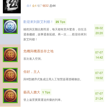
白1
金4
银7
铜32
总44
歡迎來到新艾利都！
25
Tips
09-02
雖然與災難比鄰而居，每天都有意外驚喜，但生活
20:20
還會繼續，故事還會延續。再一次……歡迎你來到
新艾利都！
危機與機遇並存之地
07-07
14:42
首次進入空洞。
你好，主人
07-07
19:02
與III型總序式集成泛用人工智慧簽署授權條款。
藝高人膽大
1
Tips
07-07
21:24
登上遠景實業運送炸藥的列車。