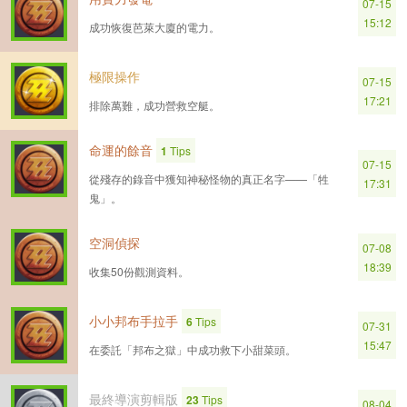
07-15
15:12
成功恢復芭萊大廈的電力。
極限操作
07-15
17:21
排除萬難，成功營救空艇。
命運的餘音
1
Tips
07-15
從殘存的錄音中獲知神秘怪物的真正名字——「牲
17:31
鬼」。
空洞偵探
07-08
18:39
收集50份觀測資料。
小小邦布手拉手
6
Tips
07-31
15:47
在委託「邦布之獄」中成功救下小甜菜頭。
最終導演剪輯版
23
Tips
08-04