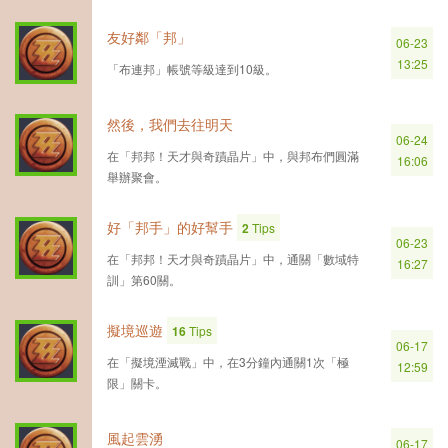
友好鄰「邦」
06-23
13:25
「布連邦」帳號等級達到10級。
然後，我們去往明天
06-24
在「邦邦！天才與奇蹟晶片」中，與邦布們圓滿
16:06
舉辦聚會。
好「邦手」的好幫手
2
Tips
06-23
在「邦邦！天才與奇蹟晶片」中，通關「數域特
16:27
訓」第60關。
擬境巡遊
16
Tips
06-17
在「擬境湮滅戰」中，在3分鐘內通關1次「極
12:59
限」關卡。
風起雲湧
06-17