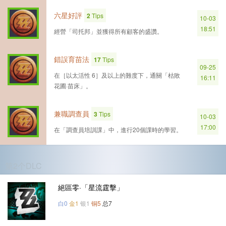
六星好評
2
Tips
10-03
18:51
經營「司托邦」並獲得所有顧客的盛讚。
錯誤育苗法
17
Tips
09-25
在［以太活性 6］及以上的難度下，通關「枯敗
16:11
花圃·苗床」。
兼職調查員
3
Tips
10-03
17:00
在「調查員培訓課」中，進行20個課時的學習。
第2个DLC
絕區零·「星流霆擊」
白0
金1
银1
铜5
总7