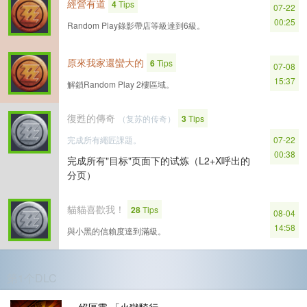
經營有道
4
Tips
07-22
00:25
Random Play錄影帶店等級達到6級。
原來我家還蠻大的
6
Tips
07-08
15:37
解鎖Random Play 2樓區域。
復甦的傳奇
（复苏的传奇）
3
Tips
完成所有繩匠課題。
07-22
00:38
完成所有"目标"页面下的试炼（L2+X呼出的
分页）
貓貓喜歡我！
28
Tips
08-04
14:58
與小黑的信賴度達到滿級。
第1个DLC