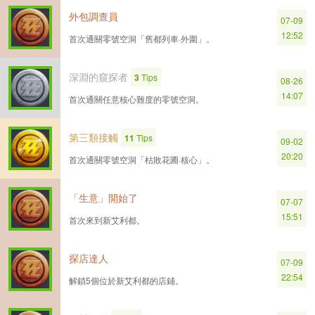
外包調查員
07-09
12:52
首次通關零號空洞「舊都列車·外圍」。
深淵的窺探者
3
Tips
08-26
14:07
首次通關任意核心難度的零號空洞。
第三類接觸
11
Tips
09-02
20:20
首次通關零號空洞「枯敗花圃·核心」。
「生意」開始了
07-07
15:51
首次來到新艾利都。
探店達人
07-09
22:54
解鎖5個位於新艾利都的店鋪。