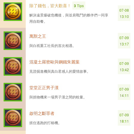
除了錢包，皆大歡喜！
3
Tips
07-08
解決遠景爆破危機後，與並肩戰鬥的夥伴們一同享
13:10
用自助餐。
萬獸之王
07-09
13:17
與白祇重工社長的首次相遇。
混凝土羅密歐與鋼鐵朱麗葉
07-09
13:42
見證掘進機與真白君感人的愛情故事。
堂堂正正男子漢
07-09
14:11
與抓物機來一場男子漢之間的較量。
啟明之斷罪者
07-09
18:11
抓住逃跑的打樁機。