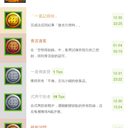
「一直記得你」
12-30
22:25
完成法厄同紀事「微光引燈時」。
青溟過客
01-04
在「空明尋劍錄」中，集齊試煉所指引的三把
02:10
劍，得到青溟劍的認可。
一屋傳家寶
1
Tips
12-31
23:22
獲得所有「不掩」文玩小鋪的收集品。
式輿守衛者
19
Tips
12-30
在式輿防衛戰中，通關劇變節點的所有防線，且
15:24
在每層獲得A級評價。
萌新請問……