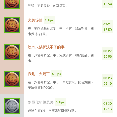
16:59
見證「妄想天使」的新願望。
完美節拍
1
Tips
03-24
在「妄想協鳴於此刻」中，所有「競演對決」關
16:59
卡獲得S評級。
沒有火鍋解決不了的事
03-27
在「滾燙尋鮮記」中，完成所有「尋鮮鑑品」關
20:56
卡。
我是：火鍋王
5
Tips
03-26
在「滾燙尋鮮記」中，「精緻食味」的任意關卡
02:19
美味值達到60000。
多樣化解題思路
5
Tips
03-30
17:16
通關全部9種不同主題的[矩陣行動]。