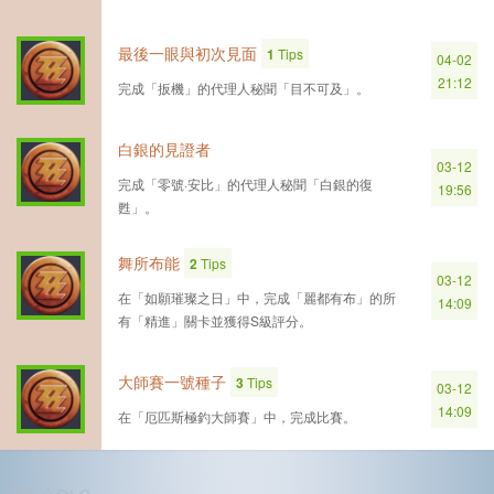
最後一眼與初次見面
1
Tips
04-02
21:12
完成「扳機」的代理人秘聞「目不可及」。
白銀的見證者
03-12
完成「零號·安比」的代理人秘聞「白銀的復
19:56
甦」。
舞所布能
2
Tips
03-12
在「如願璀璨之日」中，完成「麗都有布」的所
14:09
有「精進」關卡並獲得S級評分。
大師賽一號種子
3
Tips
03-12
14:09
在「厄匹斯極釣大師賽」中，完成比賽。