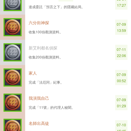
17:27
達成委託「預言之下」的隱藏結局。
六分街神探
07-09
13:59
收集100份觀測資料。
新艾利都名偵探
07-11
22:06
收集200份觀測資料。
家人
07-09
00:52
完成「法厄同」紀事。
我演我自己
07-09
01:29
完成「11號」的代理人秘聞。
名師出高徒
07-10
16:46