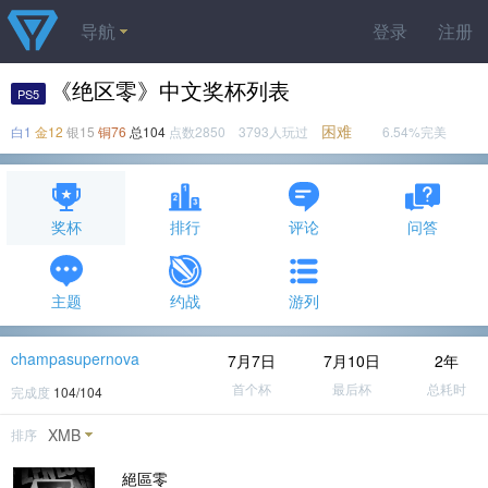
导航
登录
注册
《绝区零》中文奖杯列表
PS5
困难
白1
金12
银15
铜76
总104
点数2850 3793人玩过
6.54%完美
奖杯
排行
评论
问答
主题
约战
游列
champasupernova
7月7日
7月10日
2年
首个杯
最后杯
总耗时
完成度
104/104
XMB
排序
絕區零