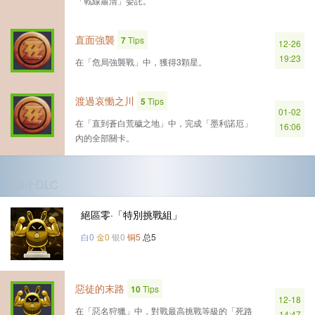
「戰線肅清」委託。
直面強襲
7
Tips
12-26
19:23
在「危局強襲戰」中，獲得3顆星。
渡過哀慟之川
5
Tips
01-02
在「直到蒼白荒穢之地」中，完成「墨利諾厄」
16:06
內的全部關卡。
第3个DLC
絕區零·「特別挑戰組」
白0
金0
银0
铜5
总5
惡徒的末路
10
Tips
12-18
在「惡名狩獵」中，對戰最高挑戰等級的「死路
14:47