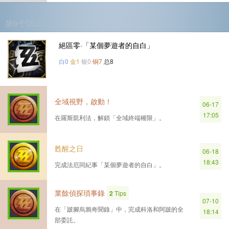
第9个DLC
絕區零·「某個夢遊者的自白」
白0
金1
银0
铜7
总8
全域視野，啟動！
06-17
17:05
在羅斯凱利法，解鎖「全域終端權限」。
甦醒之日
06-18
18:43
完成法厄同紀事「某個夢遊者的自白」。
業餘偵探瑣事錄
2
Tips
07-10
在「跛腳烏鴉奇聞錄」中，完成科洛和阿跛的全
18:14
部委託。