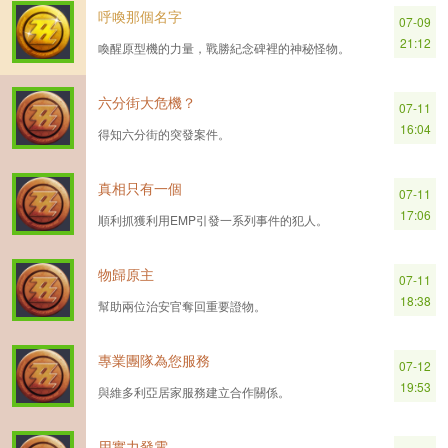
呼喚那個名字
07-09
21:12
喚醒原型機的力量，戰勝紀念碑裡的神秘怪物。
六分街大危機？
07-11
16:04
得知六分街的突發案件。
真相只有一個
07-11
17:06
順利抓獲利用EMP引發一系列事件的犯人。
物歸原主
07-11
18:38
幫助兩位治安官奪回重要證物。
專業團隊為您服務
07-12
19:53
與維多利亞居家服務建立合作關係。
用實力發電