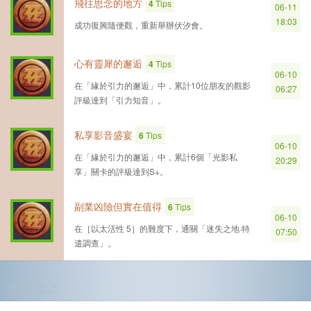
飛往思念的地方
4
Tips
06-11
18:03
成功復興隨便觀，重新舉辦伏汐會。
心有靈犀的邂逅
4
Tips
06-10
在「緣於引力的邂逅」中，累計10位朋友的觀影
06:27
評級達到「引力知音」。
私享影音盛宴
6
Tips
06-10
在「緣於引力的邂逅」中，累計6個「光影私
20:29
享」關卡的評級達到S+。
副業凶險但實在值得
6
Tips
06-10
在［以太活性 5］的難度下，通關「迷失之地·特
07:50
遣調查」。
第6个DLC