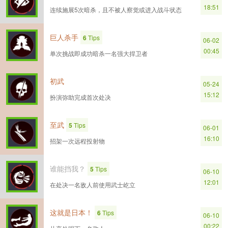
18:51
连续施展5次暗杀，且不被人察觉或进入战斗状态
巨人杀手
6
Tips
06-02
00:45
单次挑战即成功暗杀一名强大捍卫者
初武
05-24
15:12
扮演弥助完成首次处决
至武
5
Tips
06-01
16:10
招架一次远程投射物
谁能挡我？
5
Tips
06-10
12:01
在处决一名敌人前使用武士屹立
这就是日本！
6
Tips
06-10
00:22