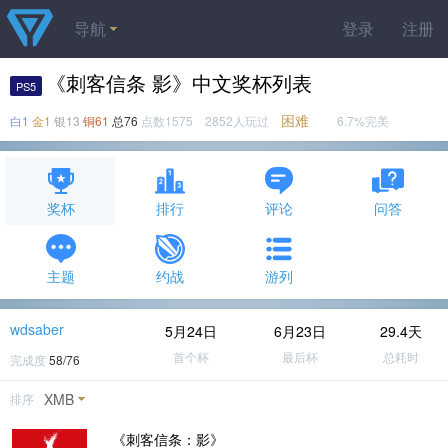
导航
登录
注册
《刺客信条 影》中文奖杯列表
PS5
困难
白1
金1
银13
铜61
总76
点数1575 2852人玩过
6.7%完美
奖杯
排行
评论
问答
主题
约战
游列
wdsaber
5月24日
6月23日
29.4天
首个杯
最后杯
总耗时
完成度
58/76
XMB
排序
《刺客信条：影》