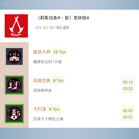
第4个DLC
《刺客信条®：影》奖杯组4
白0
金0
银0
铜3
总3
建筑大师
15
Tips
藏身处达到 13 级
技能交换
6
Tips
06-19
20:33
训练银和金
大扫荡
4
Tips
06-02
20:31
完成 5 个错乱之城