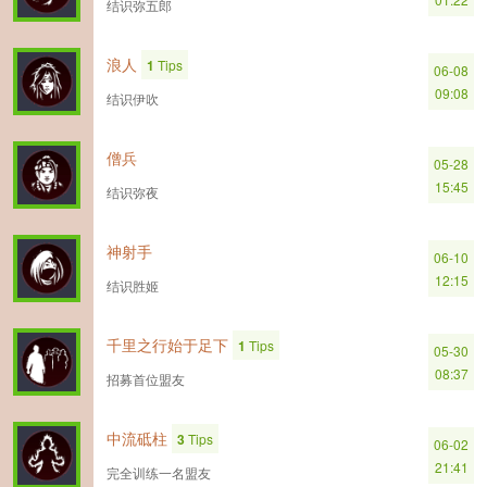
结识弥五郎
浪人
1
Tips
06-08
09:08
结识伊吹
僧兵
05-28
15:45
结识弥夜
神射手
06-10
12:15
结识胜姬
千里之行始于足下
1
Tips
05-30
08:37
招募首位盟友
中流砥柱
3
Tips
06-02
21:41
完全训练一名盟友