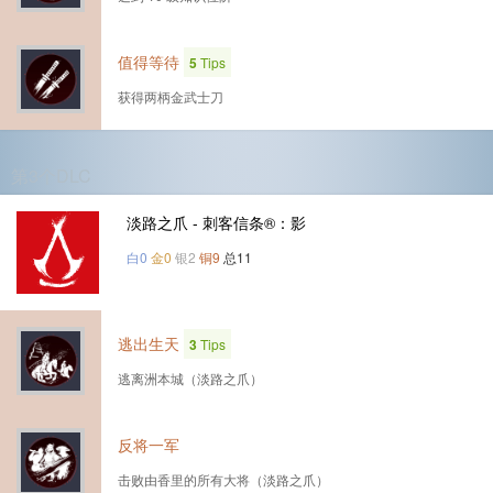
值得等待
5
Tips
获得两柄金武士刀
第3个DLC
淡路之爪 - 刺客信条®：影
白0
金0
银2
铜9
总11
逃出生天
3
Tips
逃离洲本城（淡路之爪）
反将一军
击败由香里的所有大将（淡路之爪）