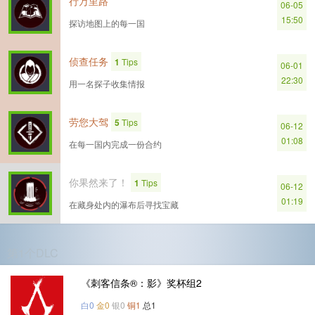
行万里路
06-05
15:50
探访地图上的每一国
侦查任务
1
Tips
06-01
22:30
用一名探子收集情报
劳您大驾
5
Tips
06-12
01:08
在每一国内完成一份合约
你果然来了！
1
Tips
06-12
01:19
在藏身处内的瀑布后寻找宝藏
第1个DLC
《刺客信条®：影》奖杯组2
白0
金0
银0
铜1
总1