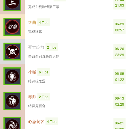
21:03
完成主线剧情第三幕
终曲
4
Tips
06-23
00:57
完成终幕
死亡绽放
2
Tips
06-20
23:29
击败全部真幕府人物
小贼
6
Tips
06-09
01:22
结识弦之丞
毒师
2
Tips
06-13
02:28
结识鬼百合
心急刺客
4
Tips
06-21
01:22