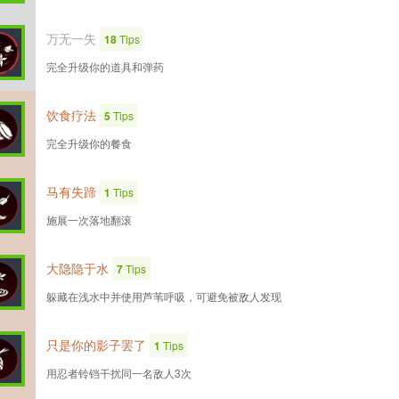
万无一失
18
Tips
完全升级你的道具和弹药
饮食疗法
5
Tips
完全升级你的餐食
马有失蹄
1
Tips
施展一次落地翻滚
大隐隐于水
7
Tips
躲藏在浅水中并使用芦苇呼吸，可避免被敌人发现
只是你的影子罢了
1
Tips
用忍者铃铛干扰同一名敌人3次