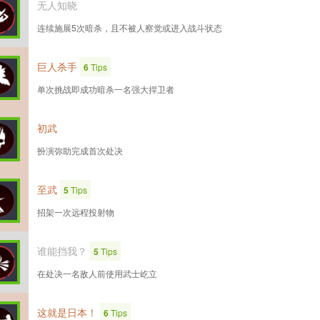
无人知晓
连续施展5次暗杀，且不被人察觉或进入战斗状态
巨人杀手
6
Tips
单次挑战即成功暗杀一名强大捍卫者
初武
扮演弥助完成首次处决
至武
5
Tips
招架一次远程投射物
谁能挡我？
5
Tips
在处决一名敌人前使用武士屹立
这就是日本！
6
Tips