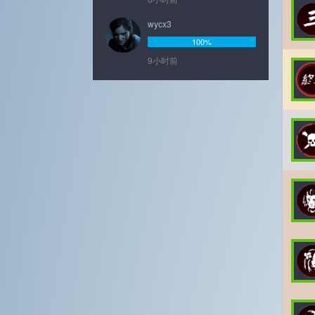
wycx3
100%
9小时前