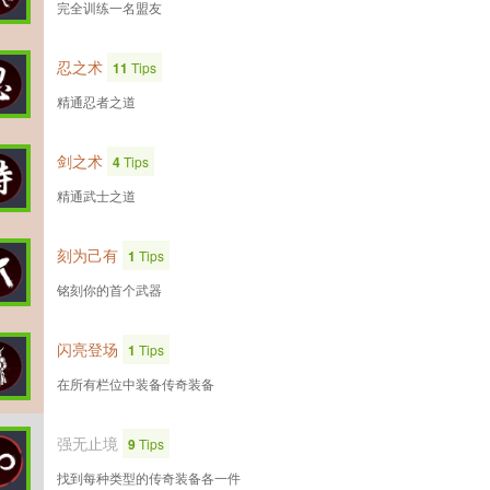
完全训练一名盟友
忍之术
11
Tips
精通忍者之道
剑之术
4
Tips
精通武士之道
刻为己有
1
Tips
铭刻你的首个武器
闪亮登场
1
Tips
在所有栏位中装备传奇装备
强无止境
9
Tips
找到每种类型的传奇装备各一件