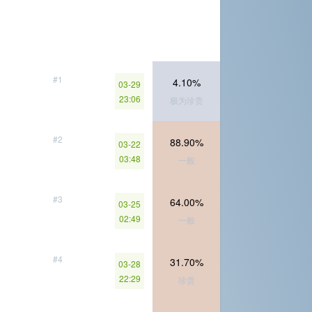
#1
4.10%
03-29
23:06
极为珍贵
#2
88.90%
03-22
03:48
一般
#3
64.00%
03-25
02:49
一般
#4
31.70%
03-28
22:29
珍贵