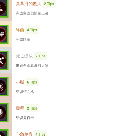
真幕府的覆灭
2
Tips
完成主线剧情第三幕
终曲
4
Tips
完成终幕
死亡绽放
2
Tips
击败全部真幕府人物
小贼
6
Tips
结识弦之丞
毒师
2
Tips
结识鬼百合
心急刺客
4
Tips