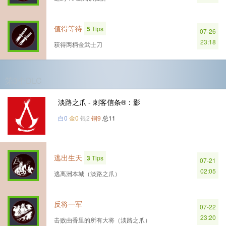
值得等待
5
Tips
07-26
23:18
获得两柄金武士刀
第3个DLC
淡路之爪 - 刺客信条®：影
白0
金0
银2
铜9
总11
逃出生天
3
Tips
07-21
02:05
逃离洲本城（淡路之爪）
反将一军
07-22
23:20
击败由香里的所有大将（淡路之爪）