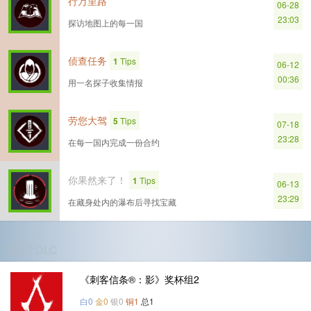
行万里路
06-28
23:03
探访地图上的每一国
侦查任务
1
Tips
06-12
00:36
用一名探子收集情报
劳您大驾
5
Tips
07-18
23:28
在每一国内完成一份合约
你果然来了！
1
Tips
06-13
23:29
在藏身处内的瀑布后寻找宝藏
第1个DLC
《刺客信条®：影》奖杯组2
白0
金0
银0
铜1
总1