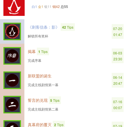
白1
金1
银11
铜42
总55
《刺客信条：影》
42
Tips
07-20
01:47
解锁所有奖杯
揭幕
1
Tips
06-03
23:30
完成序幕
新联盟的诞生
06-14
20:47
完成主线剧情第一幕
誓言的兑现
5
Tips
07-16
00:07
完成主线剧情第二幕
真幕府的覆灭
2
Tips
07-19