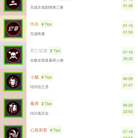
01:38
完成主线剧情第三幕
终曲
4
Tips
07-19
01:59
完成终幕
死亡绽放
2
Tips
07-16
00:33
击败全部真幕府人物
小贼
6
Tips
06-29
21:47
结识弦之丞
毒师
2
Tips
06-29
22:50
结识鬼百合
心急刺客
4
Tips
07-19
02:58