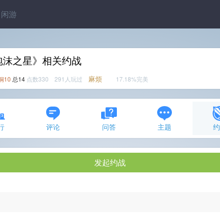
闲游
泡沫之星》相关约战
麻烦
铜10
总14
点数330 291人玩过
17.18%完美
行
评论
问答
主题
发起约战