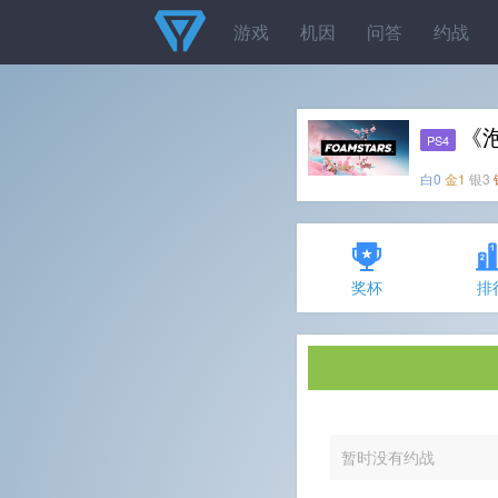
游戏
机因
问答
约战
《
PS4
白0
金1
银3
奖杯
排
暂时没有约战