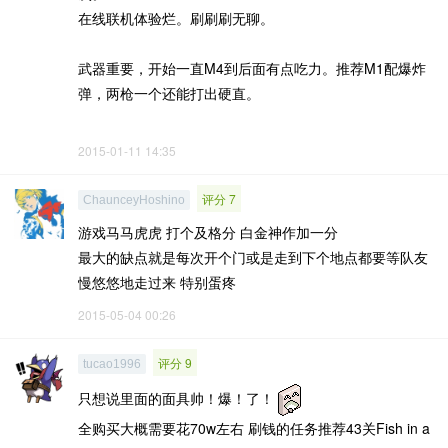
在线联机体验烂。刷刷刷无聊。
武器重要，开始一直M4到后面有点吃力。推荐M1配爆炸
弹，两枪一个还能打出硬直。
2015-01-11 14:35
评分 7
ChaunceyHoshino
游戏马马虎虎 打个及格分 白金神作加一分
最大的缺点就是每次开个门或是走到下个地点都要等队友
慢悠悠地走过来 特别蛋疼
2015-05-04 00:26
评分 9
tucao1996
只想说里面的面具帅！爆！了！
全购买大概需要花70w左右 刷钱的任务推荐43关Fish in a