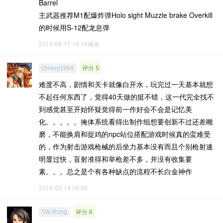
Barrel
主武器推荐M1配爆炸弹Holo sight Muzzle brake Overkill
的时候用S-12配龙息弹
2015-05-17 14:14修改
评分 5
chreey1994
难度不高，剧情和关卡就像白开水，玩完过一天基本就想
不起任何东西了，觉得40天做的挺不错，这一代完全找不
到感觉甚至开始怀疑觉得前一作好会不会是记忆美
化。。。。。掩体系统看得出制作组想要创新不过还差雕
磨，不能换肩和捉鸡的npc站位搭配游戏时候真的蛮难受
的，作为射击游戏枪械的后坐力基本没有而且个别枪射速
明显过快，盲射准得和举枪差不多，并没有收集要
素。。。总之是个有各种缺点的流程不长白金神作
2016-03-14 09:09
评分 6
TW-Rong