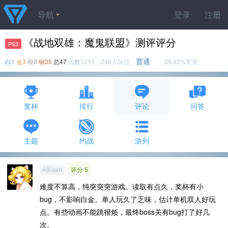
导航
登录
注册
《战地双雄：魔鬼联盟》测评评分
PS3
普通
白1
金3
银8
铜35
总47
点数1215 246人玩过
39.43%完美
奖杯
排行
评论
问答
主题
约战
游列
评分 5
A9-aim
难度不算高，纯突突突游戏。读取有点久，奖杯有小
bug，不影响白金。单人玩久了乏味，估计单机双人好玩
点。有些动画不能跳很烦，最终boss关有bug打了好几
次。