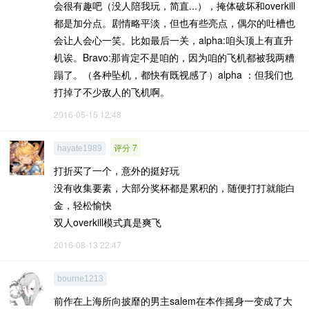
会很有趣吧（没人陪我玩，简直...），掩体破坏和overkill
都是加分点。剧情略平淡，但也有些亮点，偶尔的吐槽也
会让人会心一笑。比如最后一关，alpha:咱头顶上有直升
机诶。Bravo:那肯定不是咱的，因为咱的飞机都被我两糟
蹋了。（各种坠机，都快有既视感了）alpha ：但我们也
打掉了不少敌人的飞机啊。
2016-05-15 12:48
评分 7
hayate1989
打折买了一个，意外的挺好玩
没有收集要素，大部分奖杯都是累积的，随便打打就能白
金，轻松愉快
双人overkill模式真是爽飞
2016-08-13 22:47
bourne1213
前作在上海所向披靡的男主salem在本作摇身一变成了大