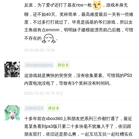
反派，为了爱♂还打了基友rios一枪
，游戏本身无
聊，还不如40天。奖杯简单，最高难度最后一关有一些难
度，不过多打打就过了。毕竟是搞基的爷们游戏，所以女
主角就有点emmm，明明妹子建模挺漂亮前凸后翘，可惜
不存在的
。
2018-08-05 13:39
评分 8
zilongwangying
这游戏就是爽快的突突突，没有收集要素。可惜我的PS3
内置电池没电了，导致有3个奖杯没有时间码。
2025-10-25 16:15
河北
评分 8
a3840119
十多年前在xbox360上和朋友把系列三作都打通了，最近
逛某鱼看到ps3版只要二十多块毫不犹豫入手了，依旧跟
朋友双打，依旧还是那么爽，一起互坑互抗一起吐槽实在