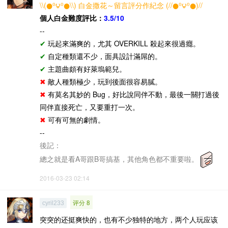
\\(●⁰౪⁰●\\) 白金撒花～留言評分作紀念 (//●⁰౪⁰●)//
個人白金難度評比：
3.5/10
--
✔
玩起來滿爽的，尤其 OVERKILL 殺起來很過癮。
✔
自定種類還不少，面具設計滿屌的。
✔
主題曲頗有好萊塢範兒。
✖
敵人種類極少，玩到後面很容易膩。
✖
有莫名其妙的 Bug，好比說同伴不動，最後一關打過後
同伴直接死亡，又要重打一次。
✖
可有可無的劇情。
--
後記：
總之就是看A哥跟B哥搞基，其他角色都不重要啦。
2016-03-23 02:14
评分 8
cyril233
突突的还挺爽快的，也有不少独特的地方，两个人玩应该