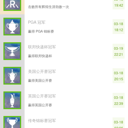
19:42
击败所有辉煌生涯劲敌一次
PGA 冠军
03-18
18:12
赢得 PGA 锦标赛
联邦快递杯冠军
03-19
22:21
赢得联邦快递杯
美国公开赛冠军
03-18
20:15
赢得美国公开赛
英国公开赛冠军
03-18
22:39
赢得英国公开赛
传奇锦标赛冠军
03-18
02:06