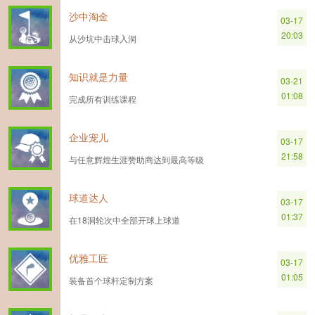
沙中淘金
03-17
20:03
从沙坑中击球入洞
知识就是力量
03-21
01:08
完成所有训练课程
企业宠儿
03-17
21:58
与任意辉煌生涯赞助商达到最高等级
球道达人
03-17
01:37
在18洞轮次中全部开球上球道
优雅工匠
03-17
01:05
装备首个球杆定制方案