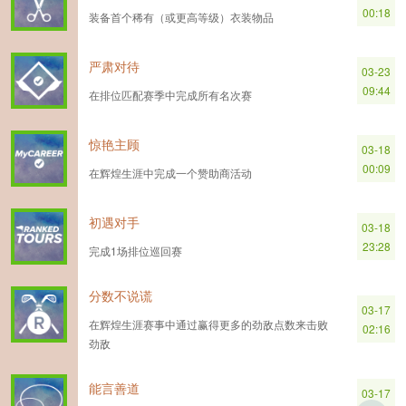
00:18
装备首个稀有（或更高等级）衣装物品
严肃对待
03-23
09:44
在排位匹配赛季中完成所有名次赛
惊艳主顾
03-18
00:09
在辉煌生涯中完成一个赞助商活动
初遇对手
03-18
23:28
完成1场排位巡回赛
分数不说谎
03-17
在辉煌生涯赛事中通过赢得更多的劲敌点数来击败
02:16
劲敌
能言善道
03-17