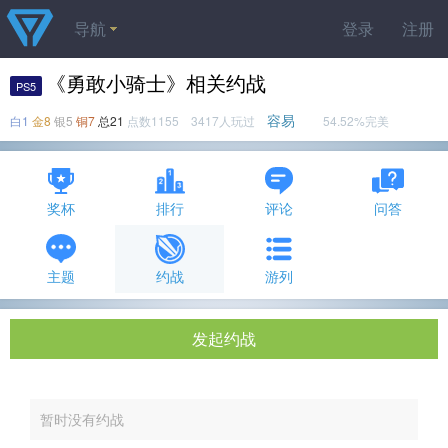
导航
登录
注册
《勇敢小骑士》相关约战
PS5
容易
白1
金8
银5
铜7
总21
点数1155 3417人玩过
54.52%完美
奖杯
排行
评论
问答
主题
约战
游列
发起约战
暂时没有约战