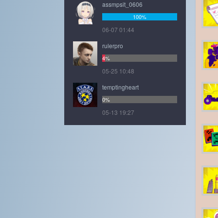
assmpsit_0606
100%
06-07 01:44
rulerpro
4%
05-25 10:48
temptingheart
0%
05-13 19:27