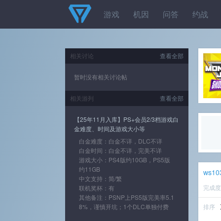
游戏
机因
问答
约战
相关讨论
查看全部
暂时没有相关讨论帖
相关游列
查看全部
【25年11月入库】PS+会员2/3档游戏白
金难度、时间及游戏大小等
白金难度：白金不详，DLC不详
白金时间：白金不详，完美不详
游戏大小：PS4版约10GB，PS5版
约11GB
ws10
中文支持：简/繁
完成
联机奖杯：有
其他备注：PSNP上PS5版完美率5.1
8%，谨慎开坑；1个DLC单独付费
排序