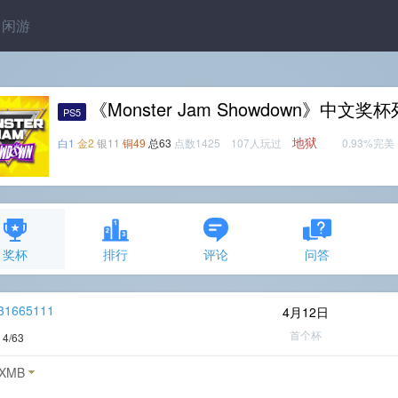
闲游
《Monster Jam Showdown》中文奖
PS5
地狱
白1
金2
银11
铜49
总63
点数1425 107人玩过
0.93%完美
奖杯
排行
评论
问答
31665111
4月12日
首个杯
度
4/63
XMB