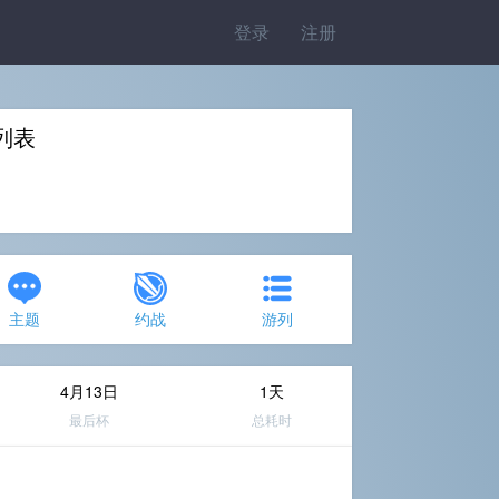
登录
注册
杯列表
主题
约战
游列
4月13日
1天
最后杯
总耗时