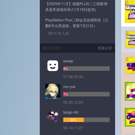
【2025年11月】港服PLUS二三档新增
及退库游戏目录(11月18日提供)
PlayStation Plus二档会员游戏阵容（已
删8月出库游戏，更新7月21日）
251118 入库
最近玩过的
查看全部
srewp
4%
07-08 22:46
mo-yue
7%
06-25 12:03
tango-lsh
44%
06-14 11:27