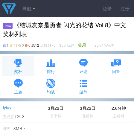
导航
登录
注册
《结城友奈是勇者 闪光的花结 Vol.8》中文
PS4
奖杯列表
极易
白1
金11
银0
铜0
总12
点数1170 35人玩过
85.71%完美
奖杯
排行
评论
问答
主题
约战
游列
lyiuy
3月22日
3月22日
2.6分钟
首个杯
最后杯
总耗时
完成度
12/12
XMB
排序