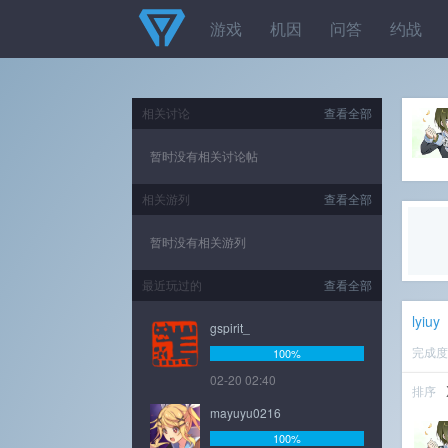
游戏
机因
问答
约战
相关讨论
查看全部
暂时没有相关讨论帖
相关游列
查看全部
暂时没有相关游列
最近玩过的
查看全部
lyiuy
gspirit_
完成
100%
02-20 02:40
排序
mayuyu0216
100%