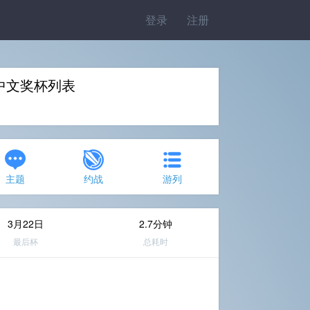
登录
注册
》中文奖杯列表
主题
约战
游列
3月22日
2.7分钟
最后杯
总耗时