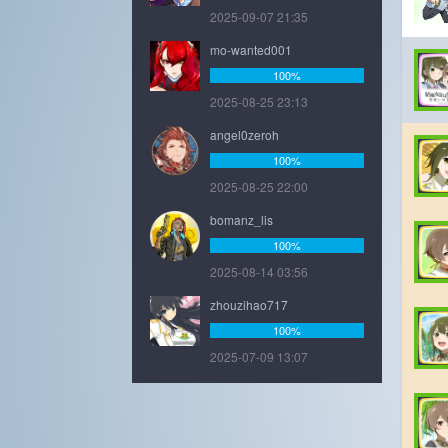
2025-09-07 21:35
mo-wanted001
100%
2025-08-25 23:13
angel0zeroh
100%
2025-08-25 22:00
bomanz_lis
100%
2025-08-14 03:56
zhouzihao717
100%
2025-07-09 13:07