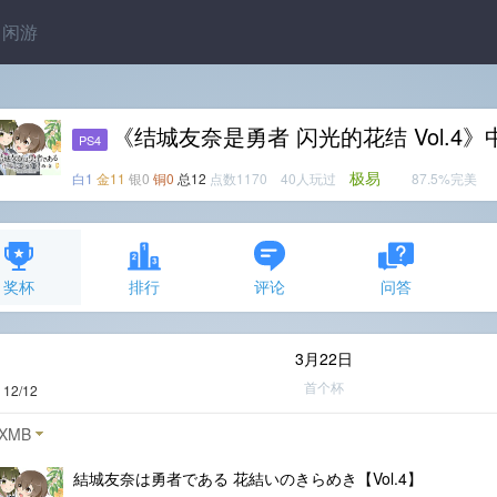
闲游
《结城友奈是勇者 闪光的花结 Vol.4
PS4
极易
白1
金11
银0
铜0
总12
点数1170 40人玩过
87.5%完美
奖杯
排行
评论
问答
3月22日
首个杯
度
12/12
XMB
結城友奈は勇者である 花結いのきらめき【Vol.4】