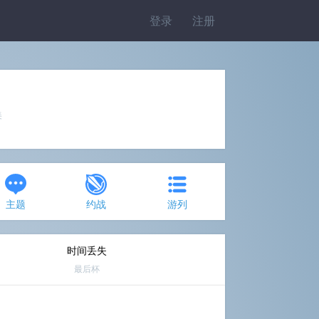
登录
注册
美
主题
约战
游列
时间丢失
最后杯