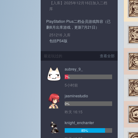
【入库】2025年12月16日加入二档
库
PlayStation Plus二档会员游戏阵容（已
删8月出库游戏，更新7月21日）
251216 入库
包括PS4版
最近玩过的
查看全部
aubrey_9_
7%
5小时前
jasminestudio
0%
昨天 16:15
knight_enchanter
85%