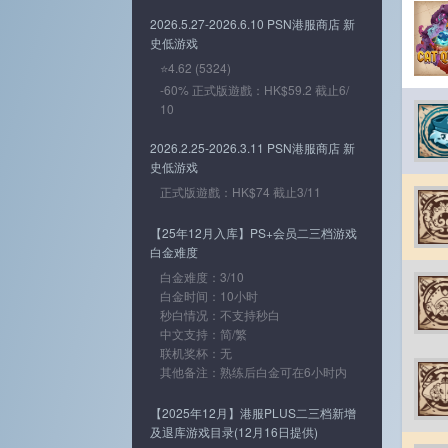
2026.5.27-2026.6.10 PSN港服商店 新
史低游戏
⭐4.62 (5324)
-60% 正式版遊戲：HK$59.2 截止6/
10
2026.2.25-2026.3.11 PSN港服商店 新
史低游戏
正式版遊戲：HK$74 截止3/11
【25年12月入库】PS+会员二三档游戏
白金难度
白金难度：3/10
白金时间：10小时
秒白情况：不支持秒白
中文支持：简/繁
联机奖杯：无
其他备注：熟练后白金可在6小时内
【2025年12月】港服PLUS二三档新增
及退库游戏目录(12月16日提供)