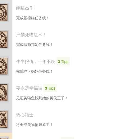
绝喵杰作
完成基德猫任务线！
严禁死喵法术！
完成法师邦妮任务线！
牛牛报仇，十年不晚
3
Tips
完成哞卡妈妈任务线！
要永远幸福喵
3
Tips
见证美猫鱼找到她的英俊王子！
热心猫士
将全部失物物归原主！