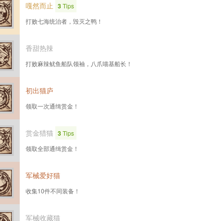
嘎然而止
3
Tips
打败七海统治者，毁灭之鸭！
香甜热辣
打败麻辣鱿鱼船队领袖，八爪喵基船长！
初出猫庐
领取一次通缉赏金！
赏金猎猫
3
Tips
领取全部通缉赏金！
军械爱好猫
收集10件不同装备！
军械收藏猫