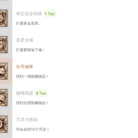
肯定是金色喵
1
Tips
打通黄金高塔。
真爱永喵
打通爱喵地下城！
头号秘咪
找到一项隐藏物品！
秘咪怪盗
2
Tips
找到全部隐藏物品！
咒语大师猫
学会全部10个咒语！