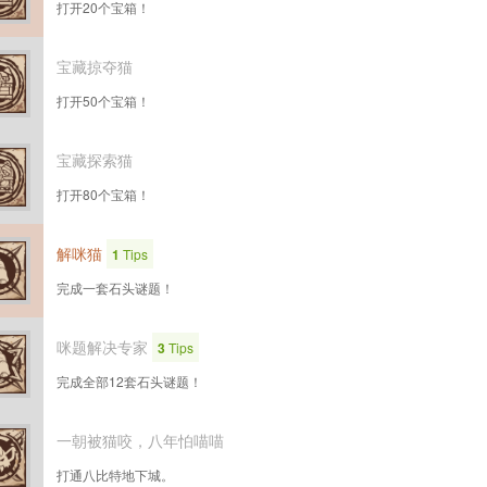
打开20个宝箱！
宝藏掠夺猫
打开50个宝箱！
宝藏探索猫
打开80个宝箱！
解咪猫
1
Tips
完成一套石头谜题！
咪题解决专家
3
Tips
完成全部12套石头谜题！
一朝被猫咬，八年怕喵喵
打通八比特地下城。