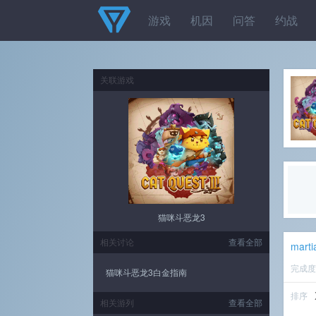
游戏
机因
问答
约战
关联游戏
猫咪斗恶龙3
相关讨论
查看全部
marti
完成
猫咪斗恶龙3白金指南
排序
相关游列
查看全部