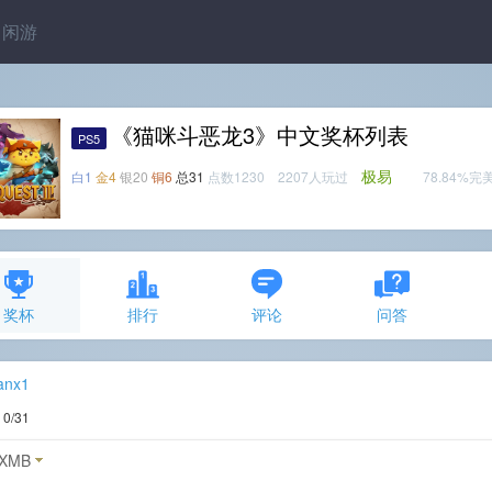
闲游
《猫咪斗恶龙3》中文奖杯列表
PS5
极易
白1
金4
银20
铜6
总31
点数1230 2207人玩过
78.84%完
奖杯
排行
评论
问答
anx1
度
0/31
XMB