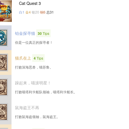
Cat Quest 3
白1
金4
银20
铜6
总31
铂金探寻猫
30
Tips
你是一位真正的探寻者！
猫爪在上
4
Tips
打败深海恶兽，喵苏鲁。
躁起来，喵滚明星！
打败喵塔利卡船队领袖，喵塔利卡船长。
鼠海盗王不再
打败鼠海盗领袖，鼠海盗王。