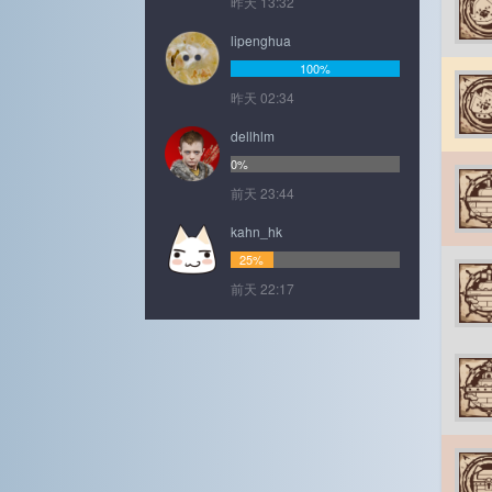
昨天 13:32
lipenghua
100%
昨天 02:34
dellhlm
0%
前天 23:44
kahn_hk
25%
前天 22:17