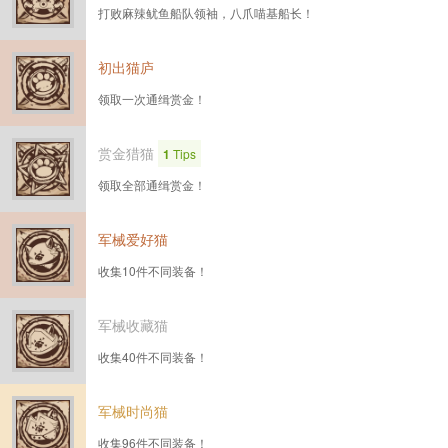
打败麻辣鱿鱼船队领袖，八爪喵基船长！
初出猫庐
领取一次通缉赏金！
赏金猎猫
1
Tips
领取全部通缉赏金！
军械爱好猫
收集10件不同装备！
军械收藏猫
收集40件不同装备！
军械时尚猫
收集96件不同装备！