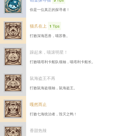
3
你是一位真正的探寻者！
猫爪在上
1
Tips
打败深海恶兽，喵苏鲁。
躁起来，喵滚明星！
打败喵塔利卡船队领袖，喵塔利卡船长。
鼠海盗王不再
打败鼠海盗领袖，鼠海盗王。
嘎然而止
打败七海统治者，毁灭之鸭！
香甜热辣