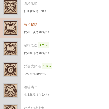
真爱永喵
打通爱喵地下城！
头号秘咪
找到一项隐藏物品！
秘咪怪盗
1
Tips
找到全部隐藏物品！
咒语大师猫
1
Tips
学会全部10个咒语！
绝喵杰作
完成基德猫任务线！
严禁死喵法术！