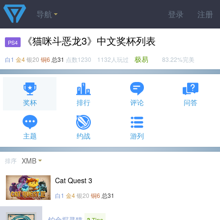
导航
登录
注册
《猫咪斗恶龙3》中文奖杯列表
PS4
极易
白1
金4
银20
铜6
总31
点数1230 1132人玩过
83.22%完美
奖杯
排行
评论
问答
主题
约战
游列
XMB
排序
Cat Quest 3
白1
金4
银20
铜6
总31
铂金探寻猫
Tips