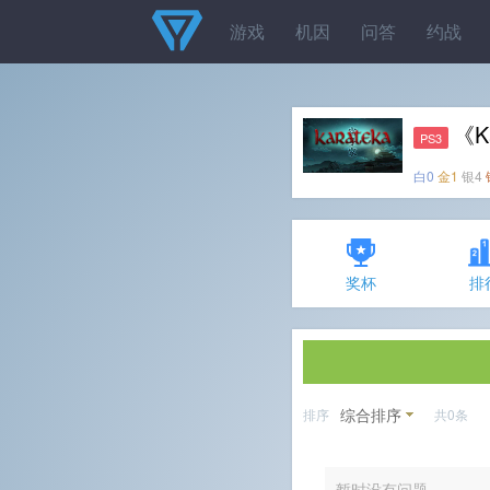
游戏
机因
问答
约战
《K
PS3
白0
金1
银4
奖杯
排
综合排序
排序
共0条
暂时没有问题