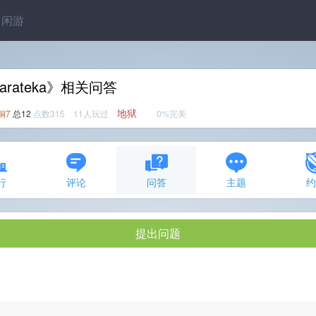
闲游
arateka》相关问答
地狱
铜7
总12
点数315 11人玩过
0%完美
行
评论
问答
主题
提出问题